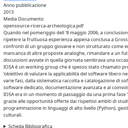
Anno pubblicazione
2013
Media Documento
opensource-ricerca-archeologica.pdf
Quando nel pomeriggio dell ’8 maggio 2006, a conclusio
ripetere la fruttuosa esperienza appena conclusa a Grosse
confronti di un gruppo giovane e non strutturato come era 
mancanza di altre proposte analoghe, rimandare a un futu
discussioni avviate in quella giornata sembrava una occa
IOSA è un working group che è spesso stato chiamato prog
’obiettivo di valutare la applicabilità del software libero n
varie fasi, dalla sistematica raccolta e catalogazione di s
software dedicato, documentazione avanzata e al coinvolgi
IOSA era in un momento di passaggio da una prima fase “
grazie alle opportunità offerte dai rispettivi ambiti di stu
programmazione in linguaggi di alto livello (Python), gesti
culturali.
Scheda Bibliografica