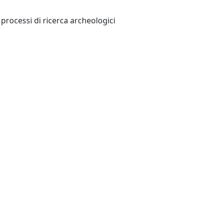
rocessi di ricerca archeologici
 Format nei processi di ricerca archeologica