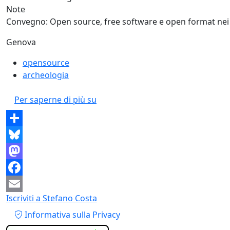
Note
Convegno: Open source, free software e open format nei p
Genova
opensource
archeologia
Open Source, Free Software e Open
Per saperne di più su
Share
Bluesky
Mastodon
Facebook
Iscriviti a Stefano Costa
Email
Piè di pagina
Informativa sulla Privacy