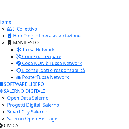
Home
Il Collettivo
Hop Frog ::: libera associazione
MANIFESTO
Tuxsa Network
Come partecipare
Cosa NON è Tuxsa Network
Licenze, dati e responsabilità
PosterTuxsa Network
SOFTWARE LIBERO
SALERNO DIGITALE
Open Data Salerno
Progetti Digitali Salerno
Smart City Salerno
Salerno Open Heritage
CIVICA