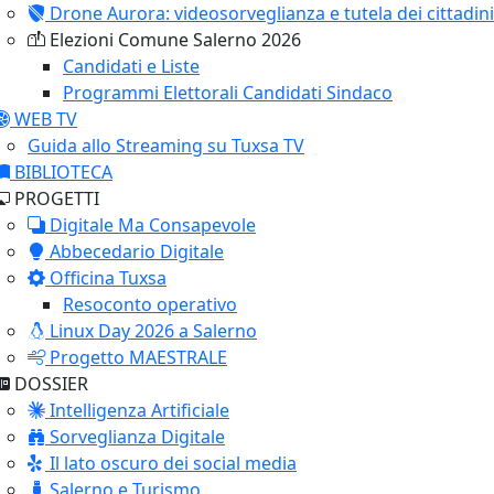
Drone Aurora: videosorveglianza e tutela dei cittadini
Elezioni Comune Salerno 2026
Candidati e Liste
Programmi Elettorali Candidati Sindaco
WEB TV
Guida allo Streaming su Tuxsa TV
BIBLIOTECA
PROGETTI
Digitale Ma Consapevole
Abbecedario Digitale
Officina Tuxsa
Resoconto operativo
Linux Day 2026 a Salerno
Progetto MAESTRALE
DOSSIER
Intelligenza Artificiale
Sorveglianza Digitale
Il lato oscuro dei social media
Salerno e Turismo