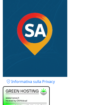
Piè di pagina
Informativa sulla Privacy