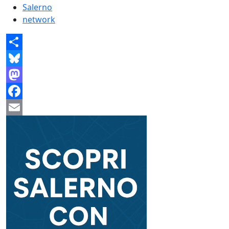
Salerno
network
Share
Bluesky
Mastodon
Facebook
Email