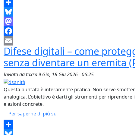
Share
Bluesky
Mastodon
Facebook
Difese digitali – come protegg
Email
senza diventare un eremita (
Inviato da
tuxsa
il
Gio, 18 Giu 2026 - 06:25
Questa puntata è interamente pratica. Non serve smetter
analogica. L’obiettivo è darti gli strumenti per riprendere 
e azioni concrete.
Difese digitali – come proteggere i
Per saperne di più su
Share