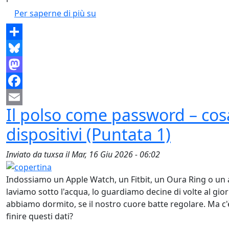
La Giungla dei Dati Sanitari – Com
Per saperne di più su
Share
Bluesky
Mastodon
Facebook
Il polso come password – cos
Email
dispositivi (Puntata 1)
Inviato da
tuxsa
il
Mar, 16 Giu 2026 - 06:02
Indossiamo un Apple Watch, un Fitbit, un Oura Ring o un a
laviamo sotto l'acqua, lo guardiamo decine di volte al gi
abbiamo dormito, se il nostro cuore batte regolare. Ma 
finire questi dati?