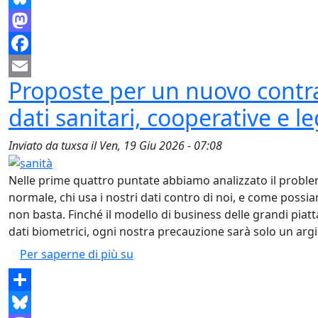
Bluesky
Mastodon
Facebook
Proposte per un nuovo contrat
Email
dati sanitari, cooperative e le
Inviato da
tuxsa
il
Ven, 19 Giu 2026 - 07:08
Nelle prime quattro puntate abbiamo analizzato il problem
normale, chi usa i nostri dati contro di noi, e come possi
non basta. Finché il modello di business delle grandi piat
dati biometrici, ogni nostra precauzione sarà solo un ar
Proposte per un nuovo contratto soc
Per saperne di più su
Share