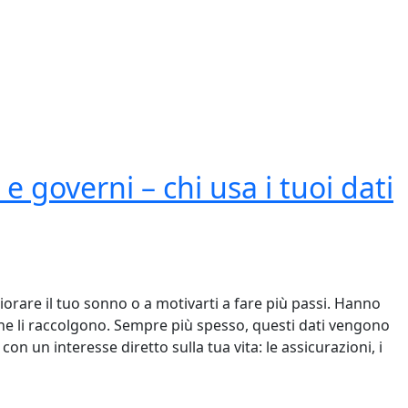
olgono davvero i nostri dispositivi (Puntata 1)
 e governi – chi usa i tuoi dati
iorare il tuo sonno o a motivarti a fare più passi. Hanno
e li raccolgono. Sempre più spesso, questi dati vengono
 con un interesse diretto sulla tua vita: le assicurazioni, i
verni – chi usa i tuoi dati contro di te (Puntata 2)