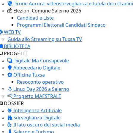
Drone Aurora: videosorveglianza e tutela dei cittadini
Elezioni Comune Salerno 2026
Candidati e Liste
Programmi Elettorali Candidati Sindaco
WEB TV
Guida allo Streaming su Tuxsa TV
BIBLIOTECA
PROGETTI
Digitale Ma Consapevole
Abbecedario Digitale
Officina Tuxsa
Resoconto operativo
Linux Day 2026 a Salerno
Progetto MAESTRALE
DOSSIER
Intelligenza Artificiale
Sorveglianza Digitale
Il lato oscuro dei social media
Salerno e Turismo