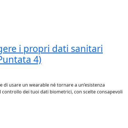
ere i propri dati sanitari
Puntata 4)
e di usare un wearable né tornare a un’esistenza
il controllo dei tuoi dati biometrici, con scelte consapevoli
 propri dati sanitari senza diventare un eremita (Puntata 4)