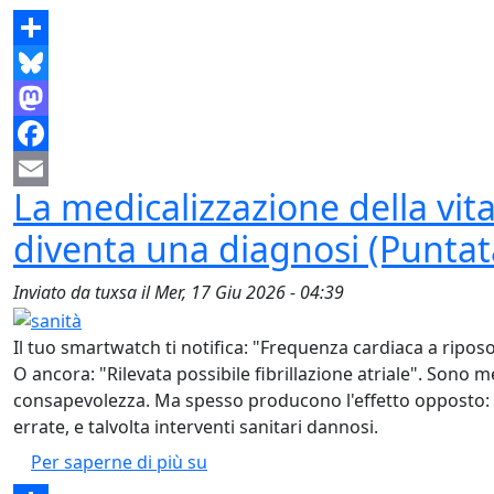
Share
Bluesky
Mastodon
Facebook
La medicalizzazione della vi
Email
diventa una diagnosi (Puntat
Inviato da
tuxsa
il
Mer, 17 Giu 2026 - 04:39
Il tuo smartwatch ti notifica: "Frequenza cardiaca a riposo
O ancora: "Rilevata possibile fibrillazione atriale". Sono m
consapevolezza. Ma spesso producono l'effetto opposto: 
errate, e talvolta interventi sanitari dannosi.
La medicalizzazione della vita no
Per saperne di più su