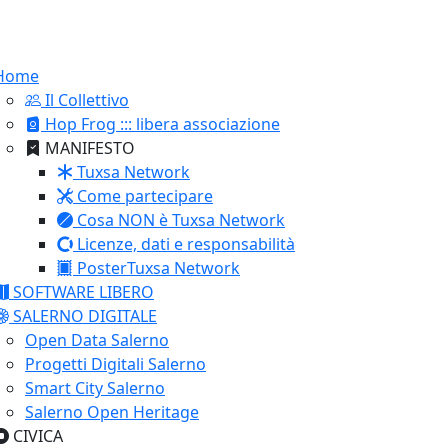
Home
Il Collettivo
Hop Frog ::: libera associazione
MANIFESTO
Tuxsa Network
Come partecipare
Cosa NON è Tuxsa Network
Licenze, dati e responsabilità
PosterTuxsa Network
SOFTWARE LIBERO
SALERNO DIGITALE
Open Data Salerno
Progetti Digitali Salerno
Smart City Salerno
Salerno Open Heritage
CIVICA