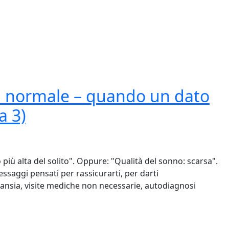
ta normale – quando un dato
a 3)
 più alta del solito". Oppure: "Qualità del sonno: scarsa".
essaggi pensati per rassicurarti, per darti
ansia, visite mediche non necessarie, autodiagnosi
rmale – quando un dato diventa una diagnosi (Puntata 3)