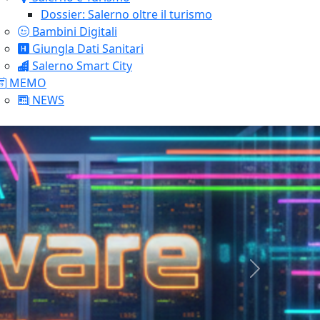
Dossier: Salerno oltre il turismo
Bambini Digitali
Giungla Dati Sanitari
Salerno Smart City
MEMO
NEWS
Successivo