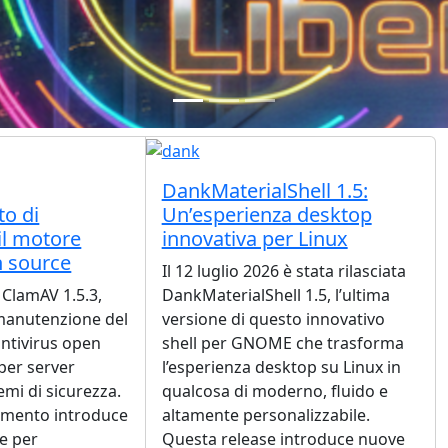
DankMaterialShell 1.5:
o di
Un’esperienza desktop
il motore
innovativa per Linux
n source
Il 12 luglio 2026 è stata rilasciata
a ClamAV 1.5.3,
DankMaterialShell 1.5, l’ultima
manutenzione del
versione di questo innovativo
ntivirus open
shell per GNOME che trasforma
per server
l’esperienza desktop su Linux in
emi di sicurezza.
qualcosa di moderno, fluido e
mento introduce
altamente personalizzabile.
he per
Questa release introduce nuove