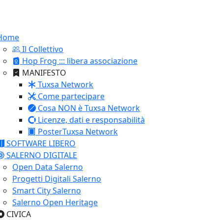
Home
Il Collettivo
Hop Frog ::: libera associazione
MANIFESTO
Tuxsa Network
Come partecipare
Cosa NON è Tuxsa Network
Licenze, dati e responsabilità
PosterTuxsa Network
SOFTWARE LIBERO
SALERNO DIGITALE
Open Data Salerno
Progetti Digitali Salerno
Smart City Salerno
Salerno Open Heritage
CIVICA