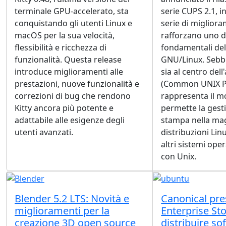
terminale GPU-accelerato, sta
serie CUPS 2.1, 
conquistando gli utenti Linux e
serie di miglior
macOS per la sua velocità,
rafforzano uno 
flessibilità e ricchezza di
fondamentali del
funzionalità. Questa release
GNU/Linux. Seb
introduce miglioramenti alle
sia al centro del
prestazioni, nuove funzionalità e
(Common UNIX Pr
correzioni di bug che rendono
rappresenta il m
Kitty ancora più potente e
permette la gest
adattabile alle esigenze degli
stampa nella mag
utenti avanzati.
distribuzioni Lin
altri sistemi oper
con Unix.
Blender 5.2 LTS: Novità e
Canonical pre
miglioramenti per la
Enterprise St
creazione 3D open source
distribuire s