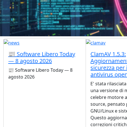
📰 Software Libero Today
ClamAV 1.5.3:
— 8 agosto 2026
Aggiornament
sicurezza per 
📰 Software Libero Today — 8
antivirus ope
agosto 2026
E' stata rilasciat
una versione di 
celebre motore a
source, pensato 
GNU/Linux e sist
Questo aggiorna
correzioni critic