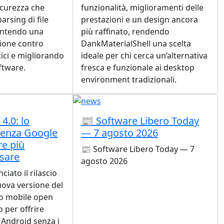
sicurezza che
funzionalità, miglioramenti delle
arsing di file
prestazioni e un design ancora
antendo una
più raffinato, rendendo
ione contro
DankMaterialShell una scelta
ici e migliorando
ideale per chi cerca un’alternativa
oftware.
fresca e funzionale ai desktop
environment tradizionali.
4.0: lo
📰 Software Libero Today
enza Google
— 7 agosto 2026
e più
📰 Software Libero Today — 7
sare
agosto 2026
iato il rilascio
nuova versione del
vo mobile open
 per offrire
 Android senza i