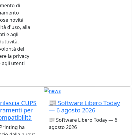
iamento di
rnamento
ose novità
ità d'uso, alla
ti e agli
uttività,
olontà del
re la privacy
 agli utenti
rilascia CUPS
📰 Software Libero Today
oramenti per
— 6 agosto 2026
compatibilità
📰 Software Libero Today — 6
Printing ha
agosto 2026
ascio della nuova