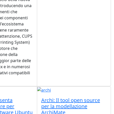
introducendo una
amenti che
dei componenti
l'ecosistema
bene raramente
l'attenzione, CUPS
inting System)
otore che
ione della
gior parte delle
ux e in numerosi
ativi compatibili
senta
Archi: Il tool open source
ore per
per la modellazione
oftware Ubuntu
ArchiMate