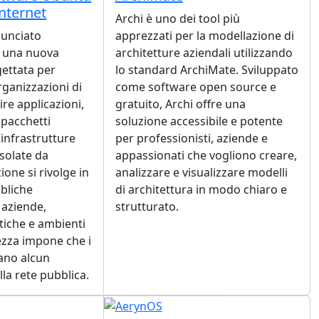
nternet
Archi è uno dei tool più
nunciato
apprezzati per la modellazione di
, una nuova
architetture aziendali utilizzando
ettata per
lo standard ArchiMate. Sviluppato
rganizzazioni di
come software open source e
ire applicazioni,
gratuito, Archi offre una
pacchetti
soluzione accessibile e potente
infrastrutture
per professionisti, aziende e
solate da
appassionati che vogliono creare,
ione si rivolge in
analizzare e visualizzare modelli
bbliche
di architettura in modo chiaro e
 aziende,
strutturato.
itiche e ambienti
rezza impone che i
ano alcun
lla rete pubblica.