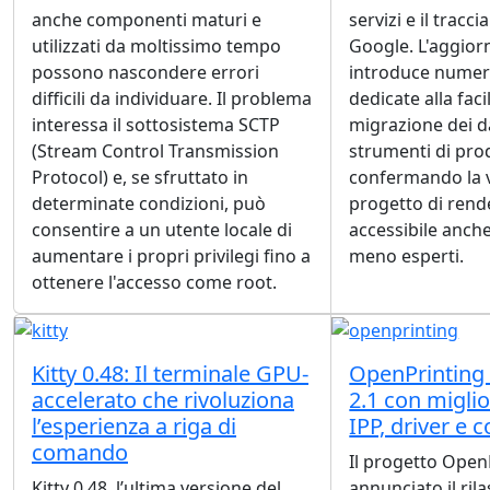
anche componenti maturi e
servizi e il tracc
utilizzati da moltissimo tempo
Google. L'aggio
possono nascondere errori
introduce numer
difficili da individuare. Il problema
dedicate alla facil
interessa il sottosistema SCTP
migrazione dei da
(Stream Control Transmission
strumenti di prod
Protocol) e, se sfruttato in
confermando la v
determinate condizioni, può
progetto di rende
consentire a un utente locale di
accessibile anche
aumentare i propri privilegi fino a
meno esperti.
ottenere l'accesso come root.
Kitty 0.48: Il terminale GPU-
OpenPrinting 
accelerato che rivoluziona
2.1 con migli
l’esperienza a riga di
IPP, driver e 
comando
Il progetto Open
Kitty 0.48, l’ultima versione del
annunciato il ril