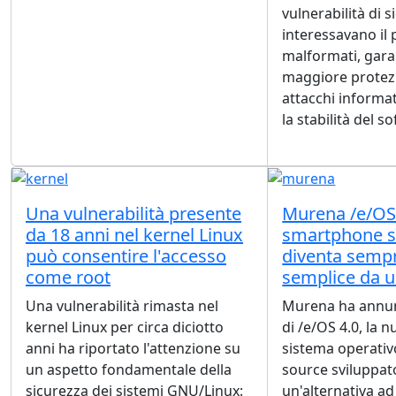
vulnerabilità di 
interessavano il p
malformati, gar
maggiore protez
attacchi informat
la stabilità del s
Una vulnerabilità presente
Murena /e/OS 
da 18 anni nel kernel Linux
smartphone s
può consentire l'accesso
diventa sempr
come root
semplice da u
Una vulnerabilità rimasta nel
Murena ha annunc
kernel Linux per circa diciotto
di /e/OS 4.0, la 
anni ha riportato l'attenzione su
sistema operati
un aspetto fondamentale della
source sviluppato
sicurezza dei sistemi GNU/Linux:
un'alternativa ad