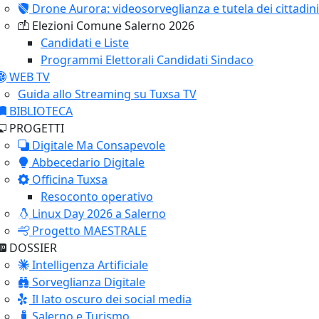
Drone Aurora: videosorveglianza e tutela dei cittadini
Elezioni Comune Salerno 2026
Candidati e Liste
Programmi Elettorali Candidati Sindaco
WEB TV
Guida allo Streaming su Tuxsa TV
BIBLIOTECA
PROGETTI
Digitale Ma Consapevole
Abbecedario Digitale
Officina Tuxsa
Resoconto operativo
Linux Day 2026 a Salerno
Progetto MAESTRALE
DOSSIER
Intelligenza Artificiale
Sorveglianza Digitale
Il lato oscuro dei social media
Salerno e Turismo