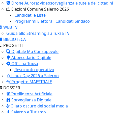
Drone Aurora: videosorveglianza e tutela dei cittadini
Elezioni Comune Salerno 2026
Candidati e Liste
Programmi Elettorali Candidati Sindaco
WEB TV
Guida allo Streaming su Tuxsa TV
BIBLIOTECA
PROGETTI
Digitale Ma Consapevole
Abbecedario Digitale
Officina Tuxsa
Resoconto operativo
Linux Day 2026 a Salerno
Progetto MAESTRALE
DOSSIER
Intelligenza Artificiale
Sorveglianza Digitale
Il lato oscuro dei social media
Salerno e Turismo