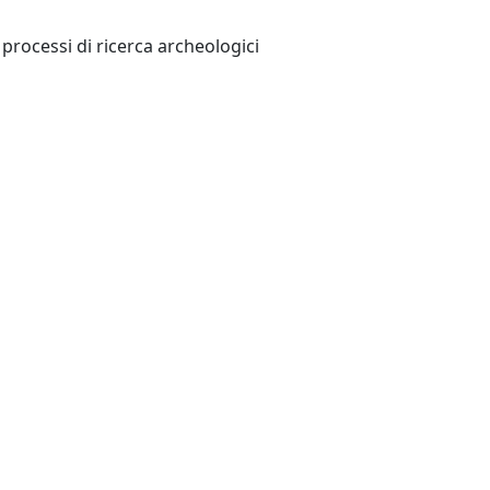
rocessi di ricerca archeologici
 Format nei processi di ricerca archeologica