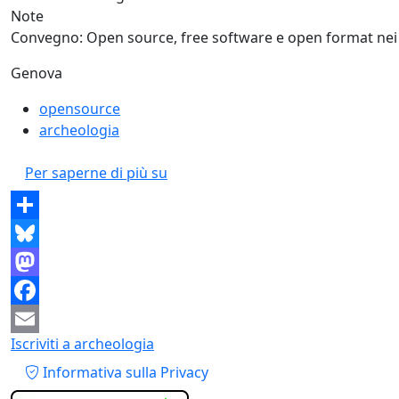
Note
Convegno: Open source, free software e open format nei p
Genova
opensource
archeologia
Open Source, Free Software e Open
Per saperne di più su
Share
Bluesky
Mastodon
Facebook
Iscriviti a archeologia
Email
Piè di pagina
Informativa sulla Privacy