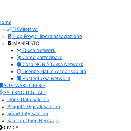
Home
Il Collettivo
Hop Frog ::: libera associazione
MANIFESTO
Tuxsa Network
Come partecipare
Cosa NON è Tuxsa Network
Licenze, dati e responsabilità
PosterTuxsa Network
SOFTWARE LIBERO
SALERNO DIGITALE
Open Data Salerno
Progetti Digitali Salerno
Smart City Salerno
Salerno Open Heritage
CIVICA