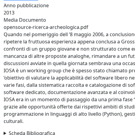
Anno pubblicazione
2013
Media Documento
opensource-ricerca-archeologica.pdf
Quando nel pomeriggio dell ’8 maggio 2006, a conclusio
ripetere la fruttuosa esperienza appena conclusa a Grosse
confronti di un gruppo giovane e non strutturato come era 
mancanza di altre proposte analoghe, rimandare a un futu
discussioni avviate in quella giornata sembrava una occa
IOSA è un working group che è spesso stato chiamato prog
’obiettivo di valutare la applicabilità del software libero n
varie fasi, dalla sistematica raccolta e catalogazione di s
software dedicato, documentazione avanzata e al coinvolgi
IOSA era in un momento di passaggio da una prima fase “
grazie alle opportunità offerte dai rispettivi ambiti di stu
programmazione in linguaggi di alto livello (Python), gesti
culturali.
Scheda Bibliografica