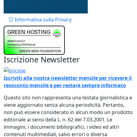
Piè di pagina
Informativa sulla Privacy
Iscrizione Newsletter
Immagine
Iscriviti alla nostra newsletter mensile per ricevere il
resoconto mensile e per restare sempre informato
Questo sito non rappresenta una testata giornalistica e
viene aggiornato senza alcuna periodicità. Pertanto,
non può essere considerato in alcun modo un prodotto
editoriale ai sensi della L. n. 62 del 7.03.2001. Le
immagini, i documenti bibliografici, i video ed altri
contenuti multimediali, salvo errori o diversa