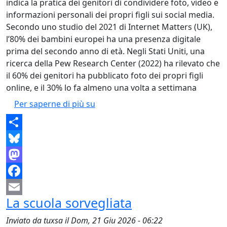
indica la pratica dei genitori di condividere foto, video e
informazioni personali dei propri figli sui social media.
Secondo uno studio del 2021 di Internet Matters (UK),
l’80% dei bambini europei ha una presenza digitale
prima del secondo anno di età. Negli Stati Uniti, una
ricerca della Pew Research Center (2022) ha rilevato che
il 60% dei genitori ha pubblicato foto dei propri figli
online, e il 30% lo fa almeno una volta a settimana
Il primo like prima ancora di nasc
Per saperne di più su
Share
Bluesky
Mastodon
Facebook
La scuola sorvegliata
Email
Inviato da
tuxsa
il
Dom, 21 Giu 2026 - 06:22