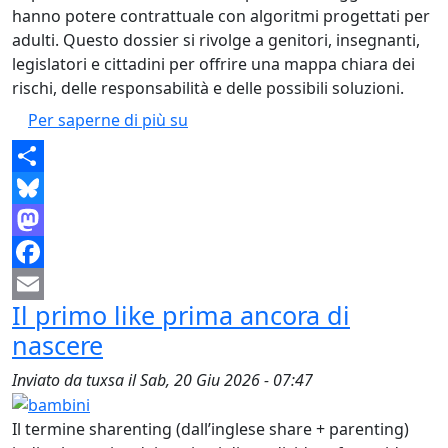
hanno potere contrattuale con algoritmi progettati per
adulti. Questo dossier si rivolge a genitori, insegnanti,
legislatori e cittadini per offrire una mappa chiara dei
rischi, delle responsabilità e delle possibili soluzioni.
Dossier: Bambini digitali: la sorveg
Per saperne di più su
Share
Bluesky
Mastodon
Facebook
Il primo like prima ancora di
Email
nascere
Inviato da
tuxsa
il
Sab, 20 Giu 2026 - 07:47
Il termine sharenting (dall’inglese share + parenting)