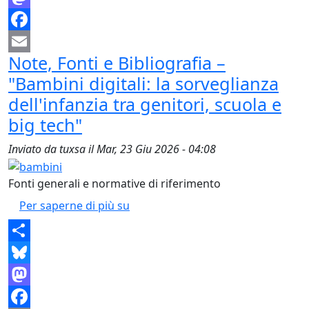
Mastodon
Facebook
Note, Fonti e Bibliografia –
Email
"Bambini digitali: la sorveglianza
dell'infanzia tra genitori, scuola e
big tech"
Inviato da
tuxsa
il
Mar, 23 Giu 2026 - 04:08
Fonti generali e normative di riferimento
Note, Fonti e Bibliografia – "Bambini
Per saperne di più su
Share
Bluesky
Mastodon