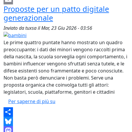
Proposte per un patto digitale
Email
generazionale
Inviato da
tuxsa
il
Mar, 23 Giu 2026 - 03:56
Le prime quattro puntate hanno mostrato un quadro
preoccupante: i dati dei minori vengono raccolti prima
della nascita, la scuola sorveglia ogni comportamento, i
bambini influencer vengono sfruttati senza tutele, e le
difese esistenti sono frammentate e poco conosciute.
Non basta però denunciare i problemi. Serve una
proposta organica che coinvolga tutti gli attori:
legislatori, scuola, piattaforme, genitori e cittadini
Proposte per un patto digitale ge
Per saperne di più su
Share
Bluesky