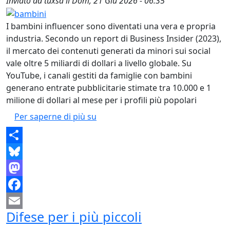
Inviato da
tuxsa
il
Dom, 21 Giu 2026 - 06:35
I bambini influencer sono diventati una vera e propria
industria. Secondo un report di Business Insider (2023),
il mercato dei contenuti generati da minori sui social
vale oltre 5 miliardi di dollari a livello globale. Su
YouTube, i canali gestiti da famiglie con bambini
generano entrate pubblicitarie stimate tra 10.000 e 1
milione di dollari al mese per i profili più popolari
Bambini influencer e lavoro minoril
Per saperne di più su
Share
Bluesky
Mastodon
Facebook
Difese per i più piccoli
Email