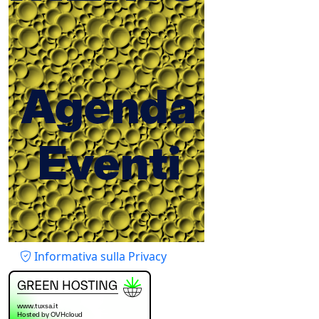
Piè di pagina
Informativa sulla Privacy