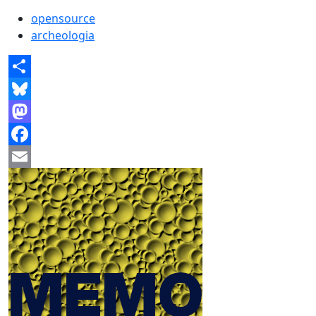
opensource
archeologia
Share
Bluesky
Mastodon
Facebook
Email