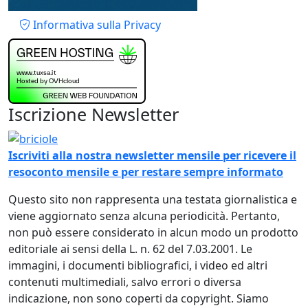
Piè di pagina
Informativa sulla Privacy
Iscrizione Newsletter
Immagine
Iscriviti alla nostra newsletter mensile per ricevere il
resoconto mensile e per restare sempre informato
Questo sito non rappresenta una testata giornalistica e
viene aggiornato senza alcuna periodicità. Pertanto,
non può essere considerato in alcun modo un prodotto
editoriale ai sensi della L. n. 62 del 7.03.2001. Le
immagini, i documenti bibliografici, i video ed altri
contenuti multimediali, salvo errori o diversa
indicazione, non sono coperti da copyright. Siamo