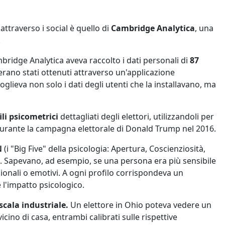
attraverso i social è quello di
Cambridge Analytica
, una
.
ridge Analytica aveva raccolto i dati personali di
87
 erano stati ottenuti attraverso un'applicazione
coglieva non solo i dati degli utenti che la installavano, ma
ili psicometrici
dettagliati degli elettori, utilizzandoli per
urante la campagna elettorale di Donald Trump nel 2016.
N
(i "Big Five" della psicologia: Apertura, Coscienziosità,
e. Sapevano, ad esempio, se una persona era più sensibile
zionali o emotivi. A ogni profilo corrispondeva un
l'impatto psicologico.
cala industriale.
Un elettore in Ohio poteva vedere un
ino di casa, entrambi calibrati sulle rispettive