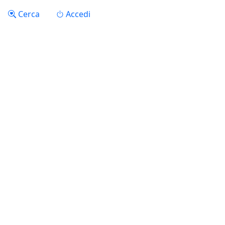
Salta al contenuto principale
Menu profilo utente
Cerca
Accedi