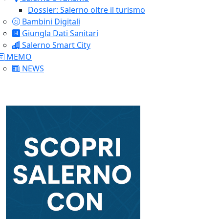
Dossier: Salerno oltre il turismo
Bambini Digitali
Giungla Dati Sanitari
Salerno Smart City
MEMO
NEWS