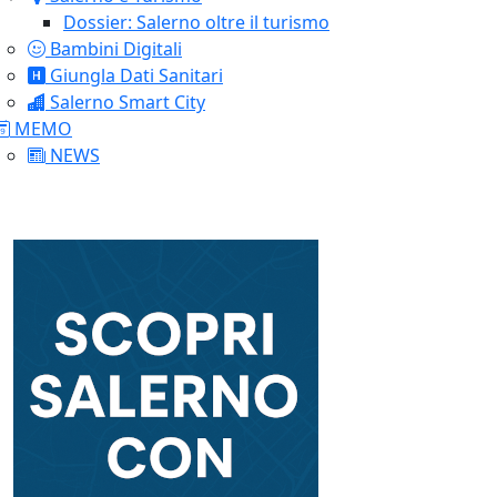
Dossier: Salerno oltre il turismo
Bambini Digitali
Giungla Dati Sanitari
Salerno Smart City
MEMO
NEWS