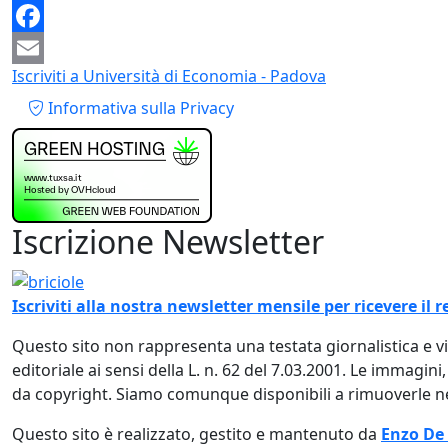
Mastodon
Facebook
Iscriviti a Università di Economia - Padova
Email
Piè di pagina
Informativa sulla Privacy
Iscrizione Newsletter
Immagine
Iscriviti alla nostra newsletter mensile per ricevere i
Questo sito non rappresenta una testata giornalistica e 
editoriale ai sensi della L. n. 62 del 7.03.2001. Le immagini
da copyright. Siamo comunque disponibili a rimuoverle nel
Questo sito è realizzato, gestito e mantenuto da
Enzo De