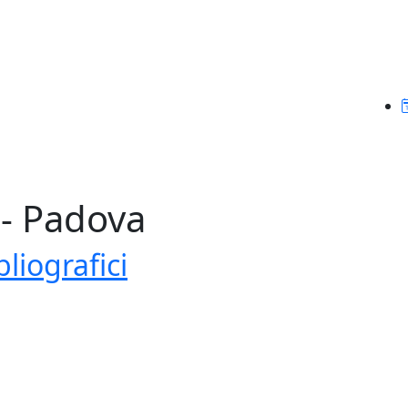
 - Padova
liografici