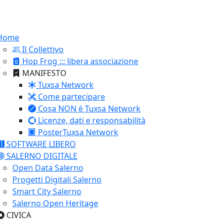
Home
Il Collettivo
Hop Frog ::: libera associazione
MANIFESTO
Tuxsa Network
Come partecipare
Cosa NON è Tuxsa Network
Licenze, dati e responsabilità
PosterTuxsa Network
SOFTWARE LIBERO
SALERNO DIGITALE
Open Data Salerno
Progetti Digitali Salerno
Smart City Salerno
Salerno Open Heritage
CIVICA