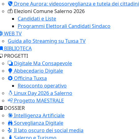
Drone Aurora: videosorveglianza e tutela dei cittadini
Elezioni Comune Salerno 2026
Candidati e Liste
Programmi Elettorali Candidati Sindaco
WEB TV
Guida allo Streaming su Tuxsa TV
BIBLIOTECA
PROGETTI
Digitale Ma Consapevole
Abbecedario Digitale
Officina Tuxsa
Resoconto operativo
Linux Day 2026 a Salerno
Progetto MAESTRALE
DOSSIER
Intelligenza Artificiale
Sorveglianza Digitale
Il lato oscuro dei social media
Salerno e Turismo