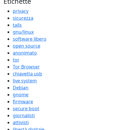
Etichette
privacy
sicurezza
tails
gnu/linux
software libero
open source
anonimato
tor
Tor Browser
chiavetta usb
live system
Debian
gnome
firmware
secure boot
giornalisti
attivisti
libertà digitale