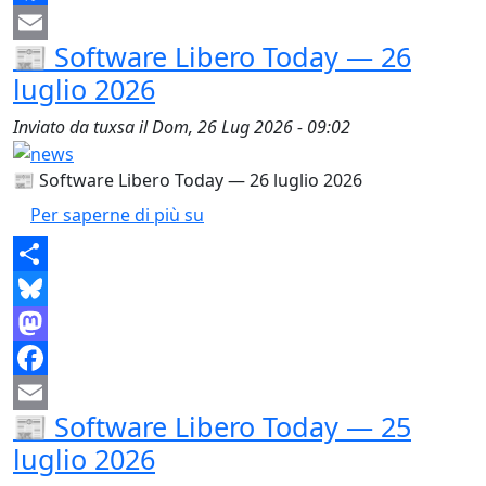
Facebook
📰 Software Libero Today — 26
Email
luglio 2026
Inviato da
tuxsa
il
Dom, 26 Lug 2026 - 09:02
📰 Software Libero Today — 26 luglio 2026
📰 Software Libero Today — 26 lug
Per saperne di più su
Share
Bluesky
Mastodon
Facebook
📰 Software Libero Today — 25
Email
luglio 2026