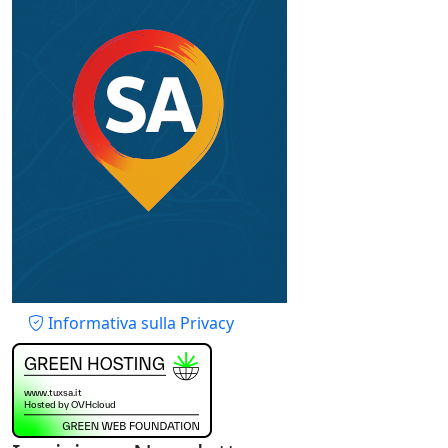
Piè di pagina
Informativa sulla Privacy