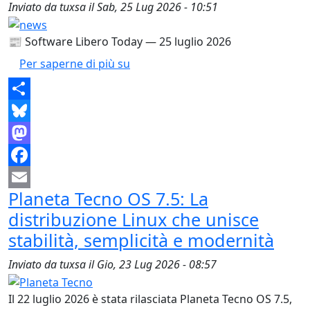
Inviato da
tuxsa
il
Sab, 25 Lug 2026 - 10:51
📰 Software Libero Today — 25 luglio 2026
📰 Software Libero Today — 25 lug
Per saperne di più su
Share
Bluesky
Mastodon
Facebook
Planeta Tecno OS 7.5: La
Email
distribuzione Linux che unisce
stabilità, semplicità e modernità
Inviato da
tuxsa
il
Gio, 23 Lug 2026 - 08:57
Il 22 luglio 2026 è stata rilasciata Planeta Tecno OS 7.5,