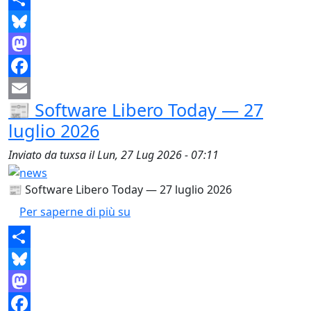
Share
Bluesky
Mastodon
Facebook
📰 Software Libero Today — 27
Email
luglio 2026
Inviato da
tuxsa
il
Lun, 27 Lug 2026 - 07:11
📰 Software Libero Today — 27 luglio 2026
📰 Software Libero Today — 27 lug
Per saperne di più su
Share
Bluesky
Mastodon