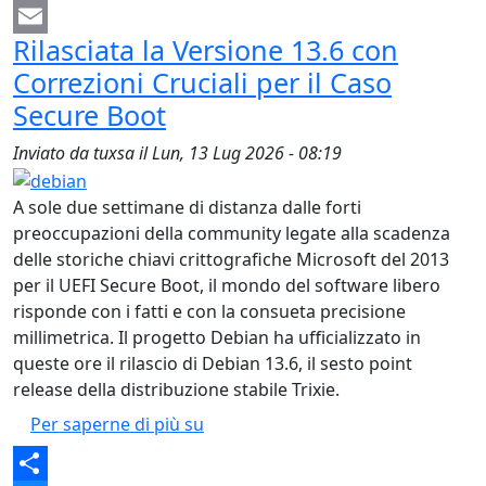
Facebook
Rilasciata la Versione 13.6 con
Email
Correzioni Cruciali per il Caso
Secure Boot
Inviato da
tuxsa
il
Lun, 13 Lug 2026 - 08:19
A sole due settimane di distanza dalle forti
preoccupazioni della community legate alla scadenza
delle storiche chiavi crittografiche Microsoft del 2013
per il UEFI Secure Boot, il mondo del software libero
risponde con i fatti e con la consueta precisione
millimetrica. Il progetto Debian ha ufficializzato in
queste ore il rilascio di Debian 13.6, il sesto point
release della distribuzione stabile Trixie.
Rilasciata la Versione 13.6 con Cor
Per saperne di più su