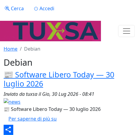
Salta al contenuto principale
Menu profilo utente
Cerca
Accedi
Home
Debian
Debian
📰 Software Libero Today — 30
luglio 2026
Inviato da
tuxsa
il
Gio, 30 Lug 2026 - 08:41
📰 Software Libero Today — 30 luglio 2026
📰 Software Libero Today — 30 lug
Per saperne di più su