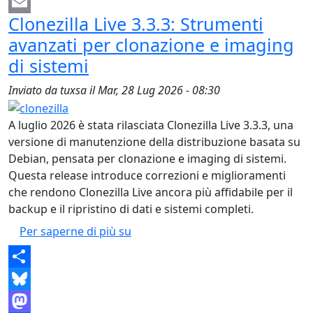
Facebook
Clonezilla Live 3.3.3: Strumenti
Email
avanzati per clonazione e imaging
di sistemi
Inviato da
tuxsa
il
Mar, 28 Lug 2026 - 08:30
A luglio 2026 è stata rilasciata Clonezilla Live 3.3.3, una
versione di manutenzione della distribuzione basata su
Debian, pensata per clonazione e imaging di sistemi.
Questa release introduce correzioni e miglioramenti
che rendono Clonezilla Live ancora più affidabile per il
backup e il ripristino di dati e sistemi completi.
Clonezilla Live 3.3.3: Strumenti av
Per saperne di più su
Share
Bluesky