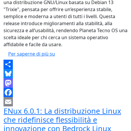
una distribuzione GNU/Linux basata su Debian 13
"Trixie", pensata per offrire un’esperienza stabile,
semplice e moderna a utenti di tutti i livelli. Questa
release introduce miglioramenti alla stabilità, alla
sicurezza e all’usabilità, rendendo Planeta Tecno OS una
scelta ideale per chi cerca un sistema operativo
affidabile e facile da usare.
Planeta Tecno OS 7.5: La distribuzi
Per saperne di più su
Share
Bluesky
Mastodon
Facebook
ENux 6.0.1: La distribuzione Linux
Email
che ridefinisce flessibilità e
innovazione con Bedrock Linux