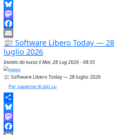
Share
Bluesky
Mastodon
Facebook
📰 Software Libero Today — 28
Email
luglio 2026
Inviato da
tuxsa
il
Mar, 28 Lug 2026 - 08:35
📰 Software Libero Today — 28 luglio 2026
📰 Software Libero Today — 28 lug
Per saperne di più su
Share
Bluesky
Mastodon