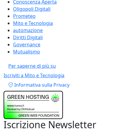
Conoscenza Aperta
Oligopoli Digitali
Prometeo
Mito e Tecnologia
automazione
Diritti Digitali
Governance
Mutualismo
Chi ha paura del “lupo cattivo”? Paur
Per saperne di più su
Iscriviti a Mito e Tecnologia
Piè di pagina
Informativa sulla Privacy
Iscrizione Newsletter