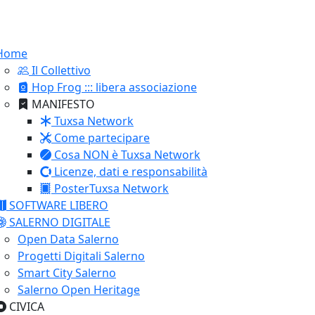
Home
Il Collettivo
Hop Frog ::: libera associazione
MANIFESTO
Tuxsa Network
Come partecipare
Cosa NON è Tuxsa Network
Licenze, dati e responsabilità
PosterTuxsa Network
SOFTWARE LIBERO
SALERNO DIGITALE
Open Data Salerno
Progetti Digitali Salerno
Smart City Salerno
Salerno Open Heritage
CIVICA