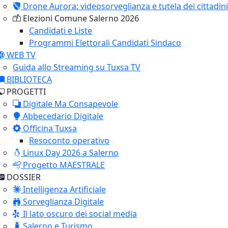
Drone Aurora: videosorveglianza e tutela dei cittadini
Elezioni Comune Salerno 2026
Candidati e Liste
Programmi Elettorali Candidati Sindaco
WEB TV
Guida allo Streaming su Tuxsa TV
BIBLIOTECA
PROGETTI
Digitale Ma Consapevole
Abbecedario Digitale
Officina Tuxsa
Resoconto operativo
Linux Day 2026 a Salerno
Progetto MAESTRALE
DOSSIER
Intelligenza Artificiale
Sorveglianza Digitale
Il lato oscuro dei social media
Salerno e Turismo