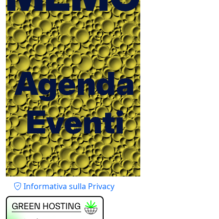
Piè di pagina
Informativa sulla Privacy