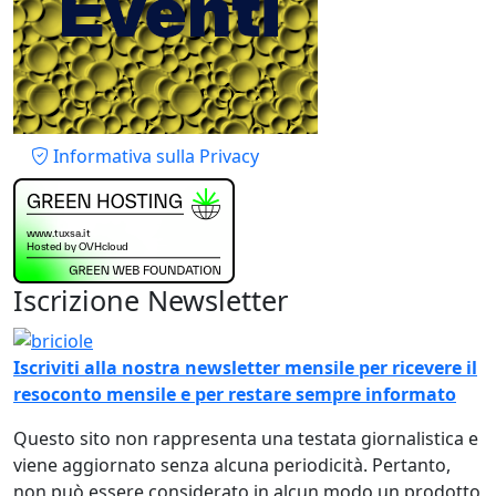
Piè di pagina
Informativa sulla Privacy
Iscrizione Newsletter
Immagine
Iscriviti alla nostra newsletter mensile per ricevere il
resoconto mensile e per restare sempre informato
Questo sito non rappresenta una testata giornalistica e
viene aggiornato senza alcuna periodicità. Pertanto,
non può essere considerato in alcun modo un prodotto