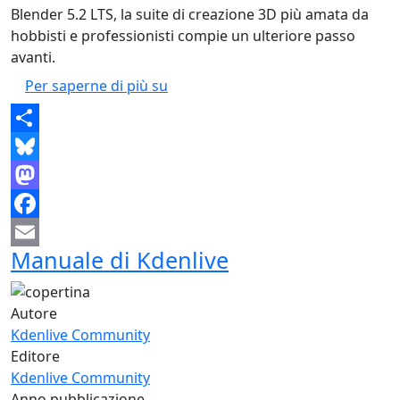
Blender 5.2 LTS, la suite di creazione 3D più amata da
hobbisti e professionisti compie un ulteriore passo
avanti.
Blender 5.2 LTS è arrivato: cosa ca
Per saperne di più su
Share
Bluesky
Mastodon
Facebook
Manuale di Kdenlive
Email
Autore
Kdenlive Community
Editore
Kdenlive Community
Anno pubblicazione