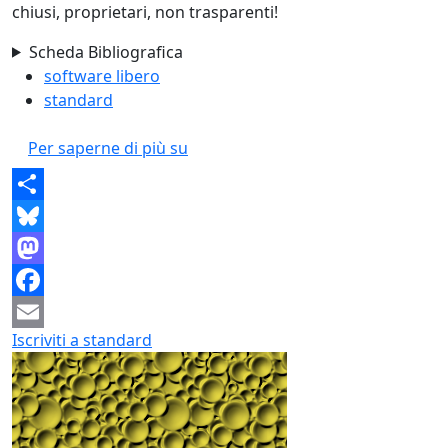
chiusi, proprietari, non trasparenti!
Scheda Bibliografica
software libero
standard
Apriti standard!
Per saperne di più su
Share
Bluesky
Mastodon
Facebook
Iscriviti a standard
Email