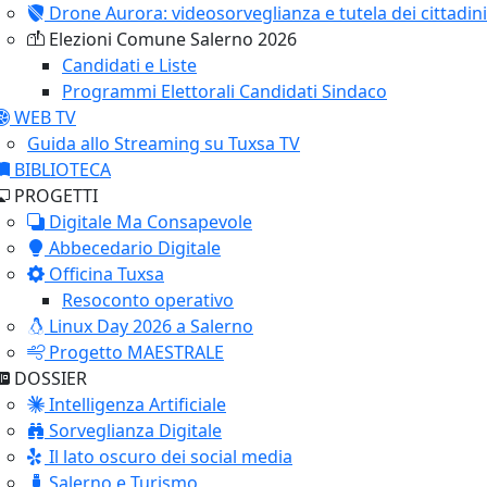
Drone Aurora: videosorveglianza e tutela dei cittadini
Elezioni Comune Salerno 2026
Candidati e Liste
Programmi Elettorali Candidati Sindaco
WEB TV
Guida allo Streaming su Tuxsa TV
BIBLIOTECA
PROGETTI
Digitale Ma Consapevole
Abbecedario Digitale
Officina Tuxsa
Resoconto operativo
Linux Day 2026 a Salerno
Progetto MAESTRALE
DOSSIER
Intelligenza Artificiale
Sorveglianza Digitale
Il lato oscuro dei social media
Salerno e Turismo