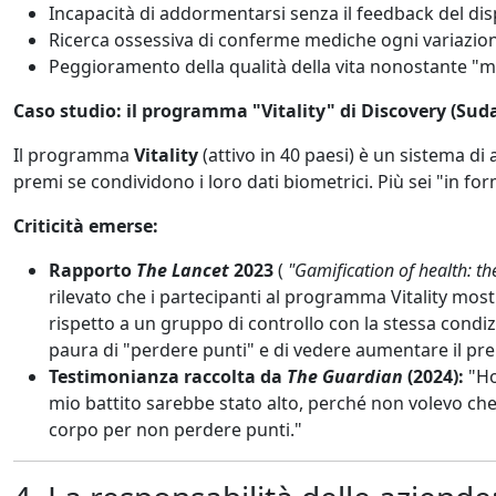
Incapacità di addormentarsi senza il feedback del dis
Ricerca ossessiva di conferme mediche ogni variazio
Peggioramento della qualità della vita nonostante "mi
Caso studio: il programma "Vitality" di Discovery (Suda
Il programma
Vitality
(attivo in 40 paesi) è un sistema di
premi se condividono i loro dati biometrici. Più sei "in fo
Criticità emerse:
Rapporto
The Lancet
2023
(
"Gamification of health: t
rilevato che i partecipanti al programma Vitality mo
rispetto a un gruppo di controllo con la stessa condiz
paura di "perdere punti" e di vedere aumentare il pre
Testimonianza raccolta da
The Guardian
(2024):
"Ho 
mio battito sarebbe stato alto, perché non volevo che 
corpo per non perdere punti."