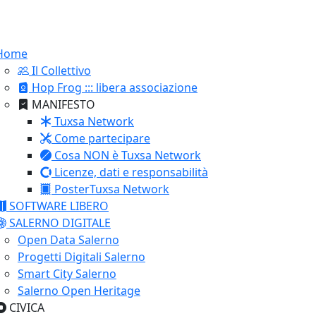
Home
Il Collettivo
Hop Frog ::: libera associazione
MANIFESTO
Tuxsa Network
Come partecipare
Cosa NON è Tuxsa Network
Licenze, dati e responsabilità
PosterTuxsa Network
SOFTWARE LIBERO
SALERNO DIGITALE
Open Data Salerno
Progetti Digitali Salerno
Smart City Salerno
Salerno Open Heritage
CIVICA