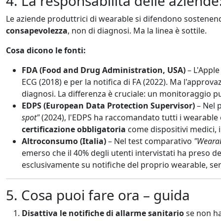
4. La responsabilità delle aziend
Le aziende produttrici di wearable si difendono sostenend
consapevolezza
, non di diagnosi. Ma la linea è sottile.
Cosa dicono le fonti:
FDA (Food and Drug Administration, USA)
– L'Apple
ECG (2018) e per la notifica di FA (2022). Ma l'approv
diagnosi. La differenza è cruciale: un monitoraggio p
EDPS (European Data Protection Supervisor)
– Nel 
spot"
(2024), l'EDPS ha raccomandato tutti i wearable c
certificazione obbligatoria
come dispositivi medici, 
Altroconsumo (Italia)
– Nel test comparativo
"Wearabl
emerso che il 40% degli utenti intervistati ha preso d
esclusivamente su notifiche del proprio wearable, se
5. Cosa puoi fare ora – guida
Disattiva le notifiche di allarme sanitario
se non ha