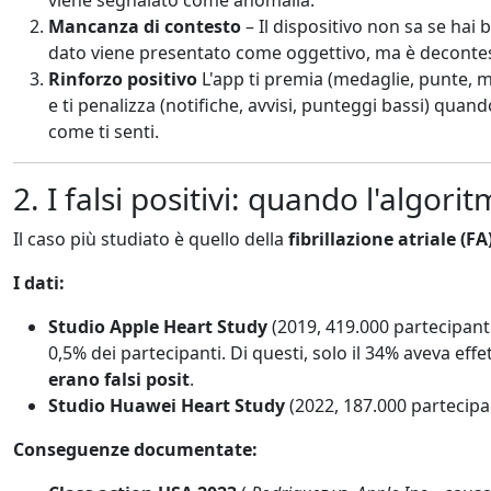
Mancanza di contesto
– Il dispositivo non sa se hai 
dato viene presentato come oggettivo, ma è decontes
Rinforzo positivo
L'app ti premia (medaglie, punte, 
e ti penalizza (notifiche, avvisi, punteggi bassi) quan
come ti senti.
2. I falsi positivi: quando l'algori
Il caso più studiato è quello della
fibrillazione atriale (FA
I dati:
Studio Apple Heart Study
(2019, 419.000 partecipanti
0,5% dei partecipanti. Di questi, solo il 34% aveva ef
erano falsi posit
.
Studio Huawei Heart Study
(2022, 187.000 partecipanti
Conseguenze documentate: