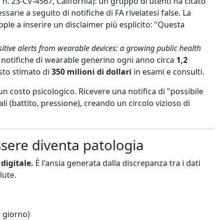
 n. 23-CV-4567, California): un gruppo di utenti ha citato
rie a seguito di notifiche di FA rivelatesi false. La
ple a inserire un disclaimer più esplicito: "Questa
sitive alerts from wearable devices: a growing public health
 le notifiche di wearable generino ogni anno circa
1,2
sto stimato di
350 milioni di dollari
in esami e consulti.
 costo psicologico. Ricevere una notifica di "possibile
ali (battito, pressione), creando un circolo vizioso di
ssere diventa patologia
 digitale.
È l'ansia generata dalla discrepanza tra i dati
lute.
l giorno)