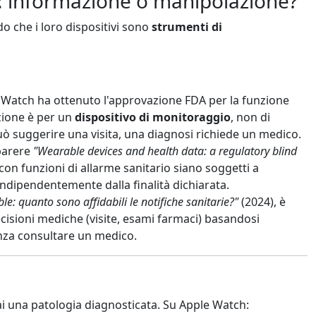
e: informazione o manipolazione?
o che i loro dispositivi sono
strumenti di
 Watch ha ottenuto l'approvazione FDA per la funzione
azione è per un
dispositivo di monitoraggio
, non di
uò suggerire una visita, una diagnosi richiede un medico.
parere
"Wearable devices and health data: a regulatory blind
on funzioni di allarme sanitario siano soggetti a
indipendentemente dalla finalità dichiarata.
e: quanto sono affidabili le notifiche sanitarie?"
(2024), è
ecisioni mediche (visite, esami farmaci) basandosi
nza consultare un medico.
i una patologia diagnosticata. Su Apple Watch: