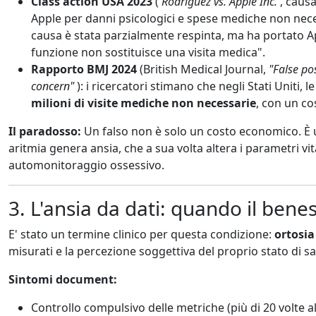
Class action USA 2023
(
Rodriguez vs. Apple Inc.
, causa
Apple per danni psicologici e spese mediche non necessa
causa è stata parzialmente respinta, ma ha portato Ap
funzione non sostituisce una visita medica".
Rapporto BMJ 2024
(British Medical Journal,
"False po
concern"
): i ricercatori stimano che negli Stati Uniti,
milioni di visite mediche non necessarie
, con un co
Il paradosso:
Un falso non è solo un costo economico. È un
aritmia genera ansia, che a sua volta altera i parametri vit
automonitoraggio ossessivo.
3. L'ansia da dati: quando il bene
E' stato un termine clinico per questa condizione:
ortosia
misurati e la percezione soggettiva del proprio stato di sa
Sintomi document:
Controllo compulsivo delle metriche (più di 20 volte a