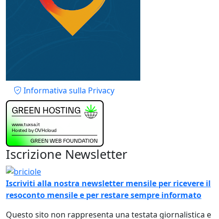
Piè di pagina
Informativa sulla Privacy
Iscrizione Newsletter
Immagine
Iscriviti alla nostra newsletter mensile per ricevere il
resoconto mensile e per restare sempre informato
Questo sito non rappresenta una testata giornalistica e