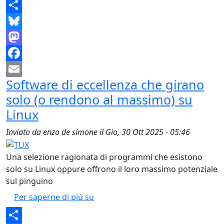
Share
Bluesky
Mastodon
Facebook
Software di eccellenza che girano
Email
solo (o rendono al massimo) su
Linux
Inviato da
enzo de simone
il
Gio, 30 Ott 2025 - 05:46
Una selezione ragionata di programmi che esistono
solo su Linux oppure offrono il loro massimo potenziale
sul pinguino
Software di eccellenza che girano
Per saperne di più su