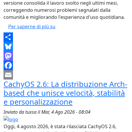
versione consolida il lavoro svolto negli ultimi mesi,
correggendo numerosi problemi segnalati dalla
comunità e migliorando l'esperienza d'uso quotidiana.
KDE Plasma 6.7.4 migliora stabilità
Per saperne di più su
Share
Bluesky
Mastodon
Facebook
CachyOS 2.6: La distribuzione Arch-
Email
based che unisce velocità, stabilità
e personalizzazione
Inviato da
tuxsa
il
Mar, 4 Ago 2026 - 08:04
Oggi, 4 agosto 2026, è stata rilasciata CachyOS 2.6,