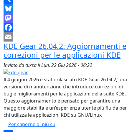
Share
Bluesky
Mastodon
Facebook
KDE Gear 26.04.2: Aggiornamenti e
Email
correzioni per le applicazioni KDE
Inviato da
tuxsa
il
Lun, 22 Giu 2026 - 06:22
Il 4 giugno 2026 è stato rilasciato KDE Gear 26.04.2, una
versione di manutenzione che introduce correzioni di
bug e miglioramenti per le applicazioni della suite KDE.
Questo aggiornamento è pensato per garantire una
maggiore stabilità e un’esperienza utente più fluida per
chi utilizza le applicazioni KDE su GNU/Linux
KDE Gear 26.04.2: Aggiornamenti e 
Per saperne di più su