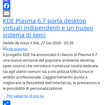
Mastodon
Facebook
KDE Plasma 6.7 porta desktop
Email
virtuali indipendenti e un nuovo
sistema di temi
Inviato da
tuxsa
il
Sab, 27 Giu 2026 - 05:36
Il progetto KDE ha annunciato il rilascio di Plasma 6.7,
una nuova versione del popolare ambiente desktop
open source che introduce numerose novità dedicate
sia agli utenti comuni sia a chi utilizza GNU/Linux in
ambito professionale. L'aggiornamento punta a
migliorare la flessibilità dell'interfaccia, le prestazioni e
le possibilità di personalizzazione
KDE Plasma 6.7 porta desktop virt
Per saperne di più su