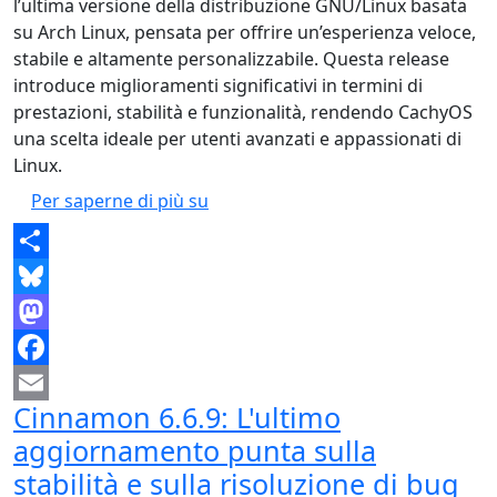
l’ultima versione della distribuzione GNU/Linux basata
su Arch Linux, pensata per offrire un’esperienza veloce,
stabile e altamente personalizzabile. Questa release
introduce miglioramenti significativi in termini di
prestazioni, stabilità e funzionalità, rendendo CachyOS
una scelta ideale per utenti avanzati e appassionati di
Linux.
CachyOS 2.6: La distribuzione Arch
Per saperne di più su
Share
Bluesky
Mastodon
Facebook
Cinnamon 6.6.9: L'ultimo
Email
aggiornamento punta sulla
stabilità e sulla risoluzione di bug