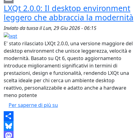
LXQt 2.0.0: Il desktop environment
Email
leggero che abbraccia la modernità
Inviato da
tuxsa
il
Lun, 29 Giu 2026 - 06:15
E' stato rilasciato LXQt 2.0.0, una versione maggiore del
desktop environment che unisce leggerezza, velocità e
modernità. Basato su Qt 6, questo aggiornamento
introduce miglioramenti significativi in termini di
prestazioni, design e funzionalità, rendendo LXQt una
scelta ideale per chi cerca un ambiente desktop
reattivo, personalizzabile e adatto anche a hardware
meno potente
LXQt 2.0.0: Il desktop environmen
Per saperne di più su
Share
Bluesky