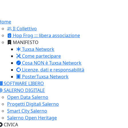
Home
Il Collettivo
Hop Frog ::: libera associazione
MANIFESTO
Tuxsa Network
Come partecipare
Cosa NON è Tuxsa Network
Licenze, dati e responsabilità
PosterTuxsa Network
SOFTWARE LIBERO
SALERNO DIGITALE
Open Data Salerno
Progetti Digitali Salerno
Smart City Salerno
Salerno Open Heritage
CIVICA