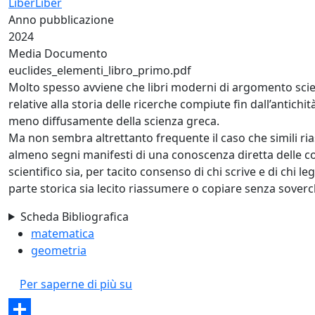
LiberLiber
Anno pubblicazione
2024
Media Documento
euclides_elementi_libro_primo.pdf
Molto spesso avviene che libri moderni di argomento scie
relative alla storia delle ricerche compiute fin dall’antichit
meno diffusamente della scienza greca.
Ma non sembra altrettanto frequente il caso che simili rias
almeno segni manifesti di una conoscenza diretta delle cose
scientifico sia, per tacito consenso di chi scrive e di chi l
parte storica sia lecito riassumere o copiare senza soverc
Scheda Bibliografica
matematica
geometria
Il primo libro degli elementi
Per saperne di più su