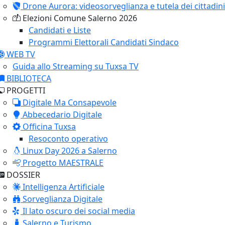
Drone Aurora: videosorveglianza e tutela dei cittadini
Elezioni Comune Salerno 2026
Candidati e Liste
Programmi Elettorali Candidati Sindaco
WEB TV
Guida allo Streaming su Tuxsa TV
BIBLIOTECA
PROGETTI
Digitale Ma Consapevole
Abbecedario Digitale
Officina Tuxsa
Resoconto operativo
Linux Day 2026 a Salerno
Progetto MAESTRALE
DOSSIER
Intelligenza Artificiale
Sorveglianza Digitale
Il lato oscuro dei social media
Salerno e Turismo