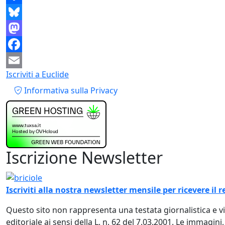
Share
Bluesky
Mastodon
Facebook
Iscriviti a Euclide
Email
Piè di pagina
Informativa sulla Privacy
Iscrizione Newsletter
Immagine
Iscriviti alla nostra newsletter mensile per ricevere i
Questo sito non rappresenta una testata giornalistica e 
editoriale ai sensi della L. n. 62 del 7.03.2001. Le immagini