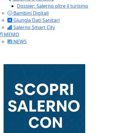
Dossier: Salerno oltre il turismo
Bambini Digitali
Giungla Dati Sanitari
Salerno Smart City
MEMO
NEWS