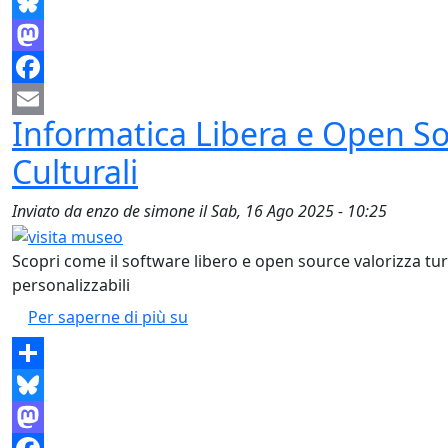
Share
Bluesky
Mastodon
Facebook
Informatica Libera e Open Sou
Email
Culturali
Inviato da
enzo de simone
il
Sab, 16 Ago 2025 - 10:25
Scopri come il software libero e open source valorizza turi
personalizzabili
Informatica Libera e Open Source pe
Per saperne di più su
Share
Bluesky