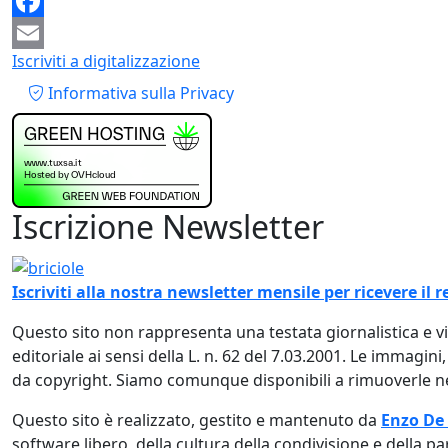
Mastodon
Facebook
Iscriviti a digitalizzazione
Email
Piè di pagina
Informativa sulla Privacy
Iscrizione Newsletter
Immagine
Iscriviti alla nostra newsletter mensile per ricevere i
Questo sito non rappresenta una testata giornalistica e 
editoriale ai sensi della L. n. 62 del 7.03.2001. Le immagini
da copyright. Siamo comunque disponibili a rimuoverle nel
Questo sito è realizzato, gestito e mantenuto da
Enzo De
software libero, della cultura della condivisione e della pa