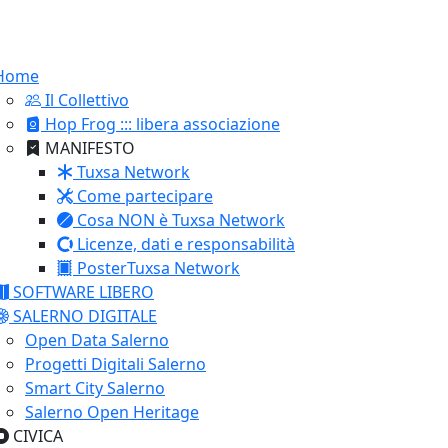
Home
Il Collettivo
Hop Frog ::: libera associazione
MANIFESTO
Tuxsa Network
Come partecipare
Cosa NON è Tuxsa Network
Licenze, dati e responsabilità
PosterTuxsa Network
SOFTWARE LIBERO
SALERNO DIGITALE
Open Data Salerno
Progetti Digitali Salerno
Smart City Salerno
Salerno Open Heritage
CIVICA