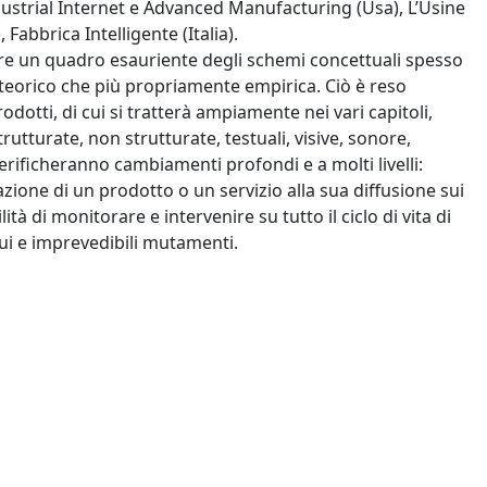
dustrial Internet e Advanced Manufacturing (Usa), L’Usine
Fabbrica Intelligente (Italia).
neare un quadro esauriente degli schemi concettuali spesso
 teorico che più propriamente empirica. Ciò è reso
odotti, di cui si tratterà ampiamente nei vari capitoli,
utturate, non strutturate, testuali, visive, sonore,
 verificheranno cambiamenti profondi e a molti livelli:
zione di un prodotto o un servizio alla sua diffusione sui
ità di monitorare e intervenire su tutto il ciclo di vita di
ui e imprevedibili mutamenti.
nel Multiverso fisico-digitale