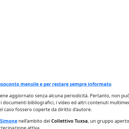
l resoconto mensile e per restare sempre informato
viene aggiornato senza alcuna periodicità. Pertanto, non p
, i documenti bibliografici, i video ed altri contenuti multim
 caso fossero coperte da diritto d’autore.
 Simone
nell’ambito del
Collettivo Tuxsa
, un gruppo aperto
rtecipazione attiva.