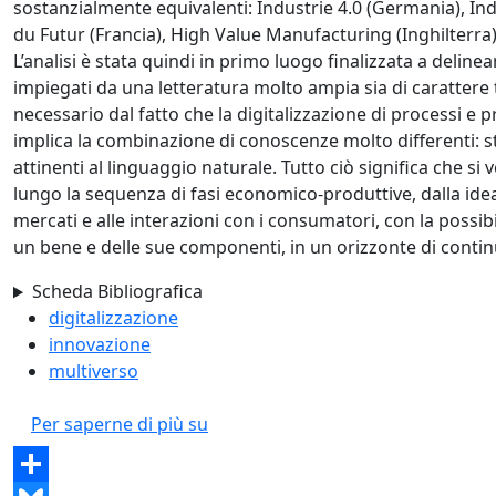
sostanzialmente equivalenti: Industrie 4.0 (Germania), In
du Futur (Francia), High Value Manufacturing (Inghilterra), 
L’analisi è stata quindi in primo luogo finalizzata a deli
impiegati da una letteratura molto ampia sia di carattere
necessario dal fatto che la digitalizzazione di processi e pr
implica la combinazione di conoscenze molto differenti: str
attinenti al linguaggio naturale. Tutto ciò significa che si
lungo la sequenza di fasi economico-produttive, dalla idea
mercati e alle interazioni con i consumatori, con la possibil
un bene e delle sue componenti, in un orizzonte di contin
Scheda Bibliografica
digitalizzazione
innovazione
multiverso
Fabbrica 4.0: I processi innovativi 
Per saperne di più su