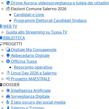
Drone Aurora: videosorveglianza e tutela dei cittadini
Elezioni Comune Salerno 2026
Candidati e Liste
Programmi Elettorali Candidati Sindaco
WEB TV
Guida allo Streaming su Tuxsa TV
BIBLIOTECA
PROGETTI
Digitale Ma Consapevole
Abbecedario Digitale
Officina Tuxsa
Resoconto operativo
Linux Day 2026 a Salerno
Progetto MAESTRALE
DOSSIER
Intelligenza Artificiale
Sorveglianza Digitale
Il lato oscuro dei social media
Salerno e Turismo