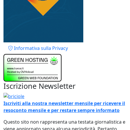
Piè di pagina
Informativa sulla Privacy
Iscrizione Newsletter
Immagine
Iscriviti alla nostra newsletter mensile per ricevere il
resoconto mensile e per restare sempre informato
Questo sito non rappresenta una testata giornalistica e
viene aggiornato senza alcuna periodicità. Pertanto,