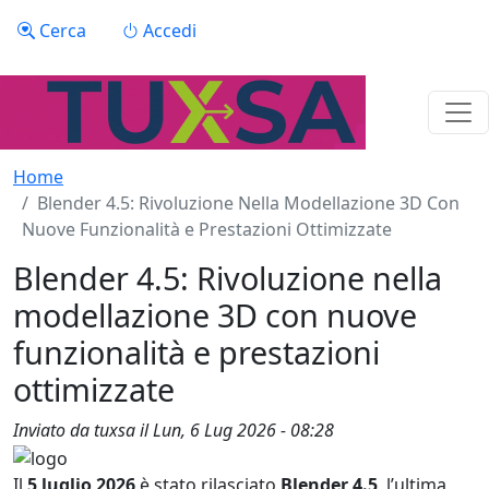
Salta al contenuto principale
Menu profilo utente
Cerca
Accedi
Home
Blender 4.5: Rivoluzione Nella Modellazione 3D Con
Nuove Funzionalità e Prestazioni Ottimizzate
Blender 4.5: Rivoluzione nella
modellazione 3D con nuove
funzionalità e prestazioni
ottimizzate
Inviato da
tuxsa
il
Lun, 6 Lug 2026 - 08:28
Il
5 luglio 2026
è stato rilasciato
Blender 4.5
, l’ultima