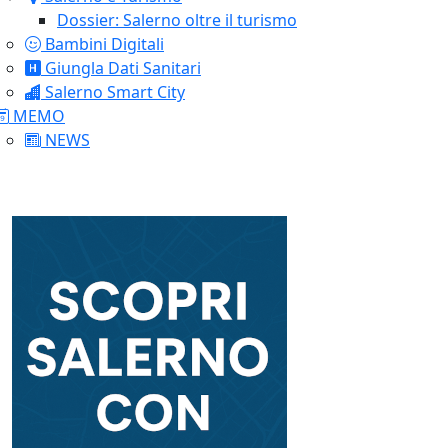
Dossier: Salerno oltre il turismo
Bambini Digitali
Giungla Dati Sanitari
Salerno Smart City
MEMO
NEWS