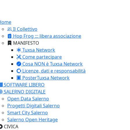
Home
Il Collettivo
Hop Frog ::: libera associazione
MANIFESTO
Tuxsa Network
Come partecipare
Cosa NON è Tuxsa Network
Licenze, dati e responsabilità
PosterTuxsa Network
SOFTWARE LIBERO
SALERNO DIGITALE
Open Data Salerno
Progetti Digitali Salerno
Smart City Salerno
Salerno Open Heritage
CIVICA