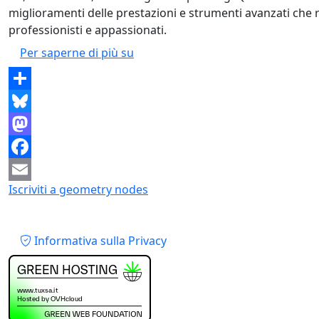
miglioramenti delle prestazioni e strumenti avanzati che
professionisti e appassionati.
Blender 4.5: Rivoluzione nella mod
Per saperne di più su
Share
Bluesky
Mastodon
Facebook
Iscriviti a geometry nodes
Email
Piè di pagina
Informativa sulla Privacy