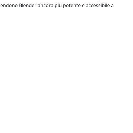
 rendono Blender ancora più potente e accessibile a
ellazione 3D con nuove funzionalità e prestazioni ottimizza