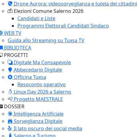
Drone Aurora: videosorveglianza e tutela dei cittadini
Elezioni Comune Salerno 2026
Candidati e Liste
Programmi Elettorali Candidati Sindaco
WEB TV
Guida allo Streaming su Tuxsa TV
BIBLIOTECA
PROGETTI
Digitale Ma Consapevole
Abbecedario Digitale
Officina Tuxsa
Resoconto operativo
Linux Day 2026 a Salerno
Progetto MAESTRALE
DOSSIER
Intelligenza Artificiale
Sorveglianza Digitale
Il lato oscuro dei social media
Salerno e Turismo