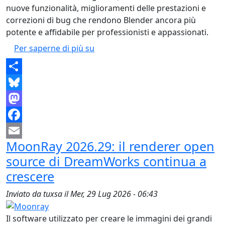
nuove funzionalità, miglioramenti delle prestazioni e
correzioni di bug che rendono Blender ancora più
potente e affidabile per professionisti e appassionati.
Blender 5.2 LTS: Novità e migliora
Per saperne di più su
Share
Bluesky
Mastodon
Facebook
MoonRay 2026.29: il renderer open
Email
source di DreamWorks continua a
crescere
Inviato da
tuxsa
il
Mer, 29 Lug 2026 - 06:43
Il software utilizzato per creare le immagini dei grandi