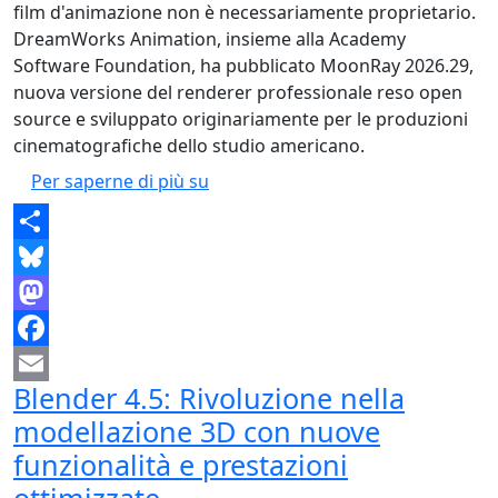
film d'animazione non è necessariamente proprietario.
DreamWorks Animation, insieme alla Academy
Software Foundation, ha pubblicato MoonRay 2026.29,
nuova versione del renderer professionale reso open
source e sviluppato originariamente per le produzioni
cinematografiche dello studio americano.
MoonRay 2026.29: il renderer ope
Per saperne di più su
Share
Bluesky
Mastodon
Facebook
Blender 4.5: Rivoluzione nella
Email
modellazione 3D con nuove
funzionalità e prestazioni