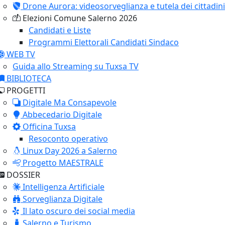
Drone Aurora: videosorveglianza e tutela dei cittadini
Elezioni Comune Salerno 2026
Candidati e Liste
Programmi Elettorali Candidati Sindaco
WEB TV
Guida allo Streaming su Tuxsa TV
BIBLIOTECA
PROGETTI
Digitale Ma Consapevole
Abbecedario Digitale
Officina Tuxsa
Resoconto operativo
Linux Day 2026 a Salerno
Progetto MAESTRALE
DOSSIER
Intelligenza Artificiale
Sorveglianza Digitale
Il lato oscuro dei social media
Salerno e Turismo