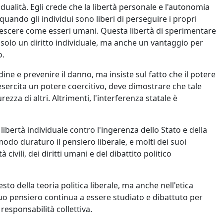
idualità. Egli crede che la libertà personale e l'autonomia
quando gli individui sono liberi di perseguire i propri
rescere come esseri umani. Questa libertà di sperimentare
è solo un diritto individuale, ma anche un vantaggio per
o.
ine e prevenire il danno, ma insiste sul fatto che il potere
esercita un potere coercitivo, deve dimostrare che tale
ezza di altri. Altrimenti, l'interferenza statale è
a libertà individuale contro l'ingerenza dello Stato e della
modo duraturo il pensiero liberale, e molti dei suoi
civili, dei diritti umani e del dibattito politico
to della teoria politica liberale, ma anche nell'etica
Il suo pensiero continua a essere studiato e dibattuto per
 responsabilità collettiva.