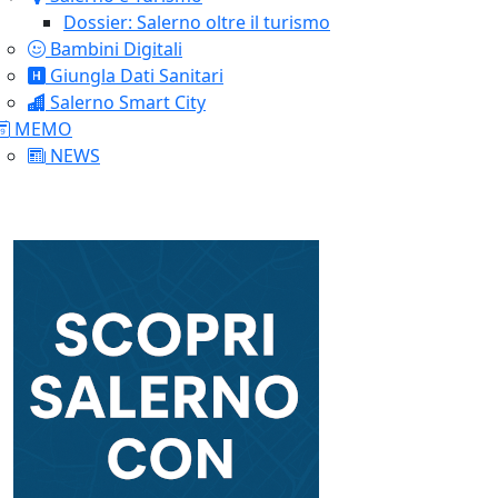
Dossier: Salerno oltre il turismo
Bambini Digitali
Giungla Dati Sanitari
Salerno Smart City
MEMO
NEWS