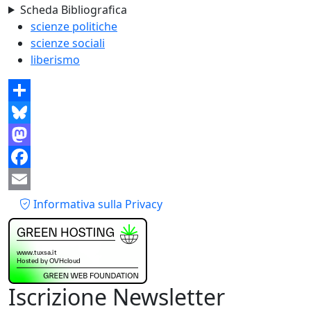
Scheda Bibliografica
scienze politiche
scienze sociali
liberismo
Share
Bluesky
Mastodon
Facebook
Piè di pagina
Email
Informativa sulla Privacy
Iscrizione Newsletter