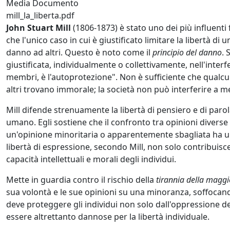
Media Documento
mill_la_liberta.pdf
John Stuart Mill
(1806-1873) è stato uno dei più influenti f
che l'unico caso in cui è giustificato limitare la libertà
danno ad altri. Questo è noto come il
principio del danno
. 
giustificata, individualmente o collettivamente, nell'interfe
membri, è l'autoprotezione". Non è sufficiente che qual
altri trovano immorale; la società non può interferire a me
Mill difende strenuamente la libertà di pensiero e di paro
umano. Egli sostiene che il confronto tra opinioni divers
un'opinione minoritaria o apparentemente sbagliata ha un
libertà di espressione, secondo Mill, non solo contribuisce
capacità intellettuali e morali degli individui.
Mette in guardia contro il rischio della
tirannia della magg
sua volontà e le sue opinioni su una minoranza, soffocando 
deve proteggere gli individui non solo dall'oppressione de
essere altrettanto dannose per la libertà individuale.