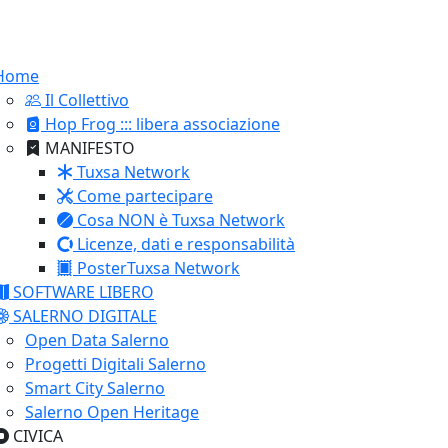
Home
Il Collettivo
Hop Frog ::: libera associazione
MANIFESTO
Tuxsa Network
Come partecipare
Cosa NON è Tuxsa Network
Licenze, dati e responsabilità
PosterTuxsa Network
SOFTWARE LIBERO
SALERNO DIGITALE
Open Data Salerno
Progetti Digitali Salerno
Smart City Salerno
Salerno Open Heritage
CIVICA