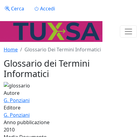
Salta al contenuto principale
Menu profilo utente
Cerca
Accedi
Home
Glossario Dei Termini Informatici
Glossario dei Termini
Informatici
Autore
G. Ponziani
Editore
G. Ponziani
Anno pubblicazione
2010
Media Documento