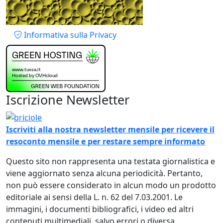
Piè di pagina
Informativa sulla Privacy
Iscrizione Newsletter
Immagine
Iscriviti alla nostra newsletter mensile per ricevere il
resoconto mensile e per restare sempre informato
Questo sito non rappresenta una testata giornalistica e
viene aggiornato senza alcuna periodicità. Pertanto,
non può essere considerato in alcun modo un prodotto
editoriale ai sensi della L. n. 62 del 7.03.2001. Le
immagini, i documenti bibliografici, i video ed altri
contenuti multimediali, salvo errori o diversa