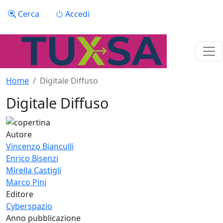
Salta al contenuto principale
Menu profilo utente
Cerca
Accedi
Home
Digitale Diffuso
Digitale Diffuso
Autore
Vincenzo Bianculli
Enrico Bisenzi
Mirella Castigli
Marco Pini
Editore
Cyberspazio
Anno pubblicazione