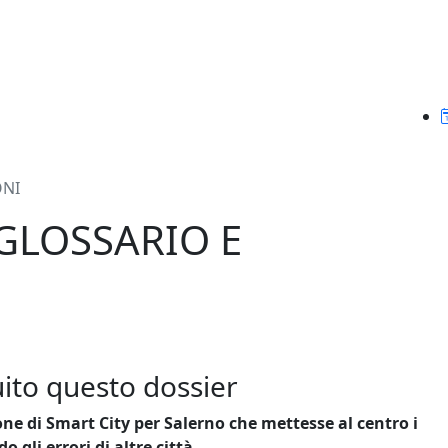
ONI
GLOSSARIO E
ito questo dossier
ne di Smart City per Salerno che mettesse al centro i
 gli errori di altre città.