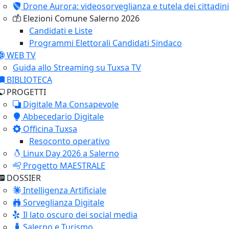
Drone Aurora: videosorveglianza e tutela dei cittadini
Elezioni Comune Salerno 2026
Candidati e Liste
Programmi Elettorali Candidati Sindaco
WEB TV
Guida allo Streaming su Tuxsa TV
BIBLIOTECA
PROGETTI
Digitale Ma Consapevole
Abbecedario Digitale
Officina Tuxsa
Resoconto operativo
Linux Day 2026 a Salerno
Progetto MAESTRALE
DOSSIER
Intelligenza Artificiale
Sorveglianza Digitale
Il lato oscuro dei social media
Salerno e Turismo