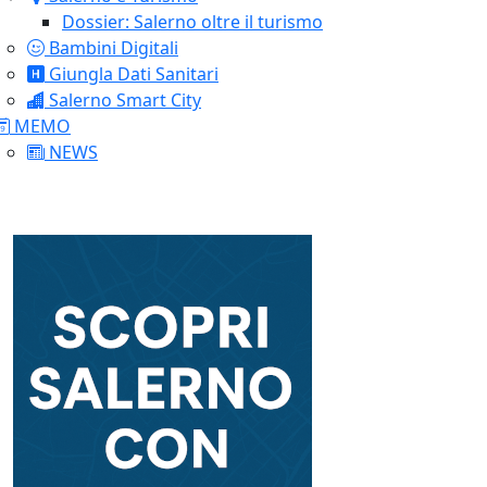
Dossier: Salerno oltre il turismo
Bambini Digitali
Giungla Dati Sanitari
Salerno Smart City
MEMO
NEWS