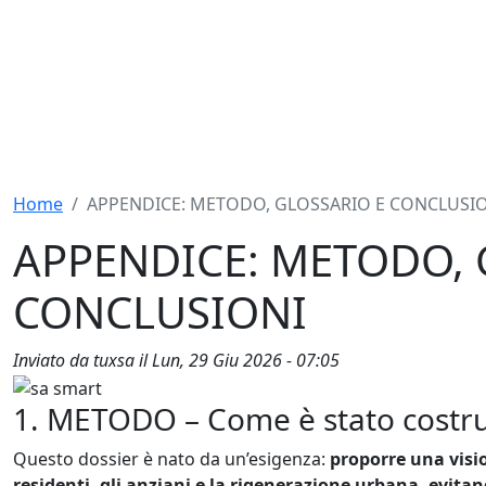
Home
APPENDICE: METODO, GLOSSARIO E CONCLUSI
APPENDICE: METODO, 
CONCLUSIONI
Inviato da
tuxsa
il
Lun, 29 Giu 2026 - 07:05
1. METODO – Come è stato costru
Questo dossier è nato da un’esigenza:
proporre una visio
residenti, gli anziani e la rigenerazione urbana, evitando