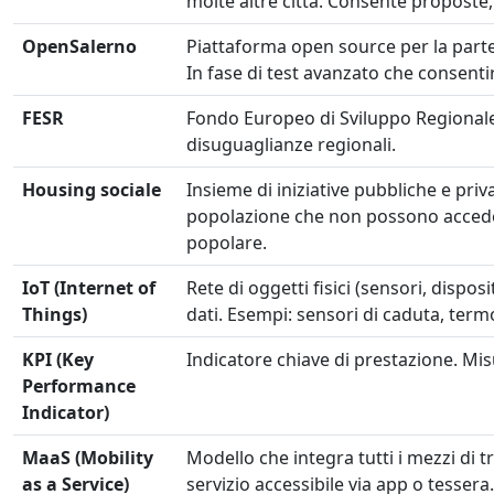
molte altre città. Consente proposte,
OpenSalerno
Piattaforma open source per la parte
In fase di test avanzato che consenti
FESR
Fondo Europeo di Sviluppo Regionale.
disuguaglianze regionali.
Housing sociale
Insieme di iniziative pubbliche e priva
popolazione che non possono accedere
popolare.
IoT (Internet of
Rete di oggetti fisici (sensori, dispo
Things)
dati. Esempi: sensori di caduta, termos
KPI (Key
Indicatore chiave di prestazione. Mis
Performance
Indicator)
MaaS (Mobility
Modello che integra tutti i mezzi di t
as a Service)
servizio accessibile via app o tessera.