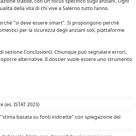
lazione stabile, con un focus specifico sugli anziani. Ogni
lità della vita di chi vive a Salerno tutto l’anno.
erché "si deve essere smart". Si propongono perché
estici per la sicurezza degli anziani soli, piattaforme
edi sezione Conclusioni). Chiunque può segnalare errori,
proporre alternative. Il dossier vuole essere uno strumento
e (es. ISTAT 2023)
"stima basata su fonti indirette" con spiegazione del