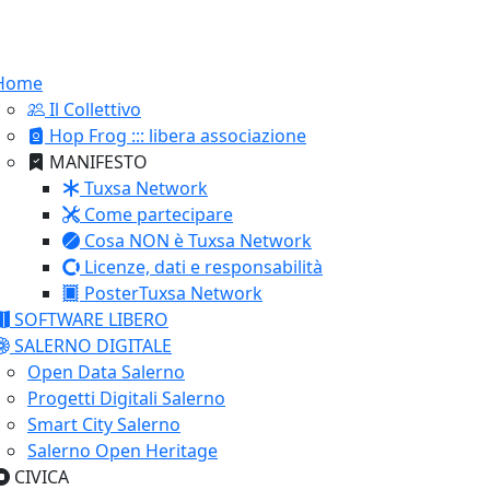
Home
Il Collettivo
Hop Frog ::: libera associazione
MANIFESTO
Tuxsa Network
Come partecipare
Cosa NON è Tuxsa Network
Licenze, dati e responsabilità
PosterTuxsa Network
SOFTWARE LIBERO
SALERNO DIGITALE
Open Data Salerno
Progetti Digitali Salerno
Smart City Salerno
Salerno Open Heritage
CIVICA