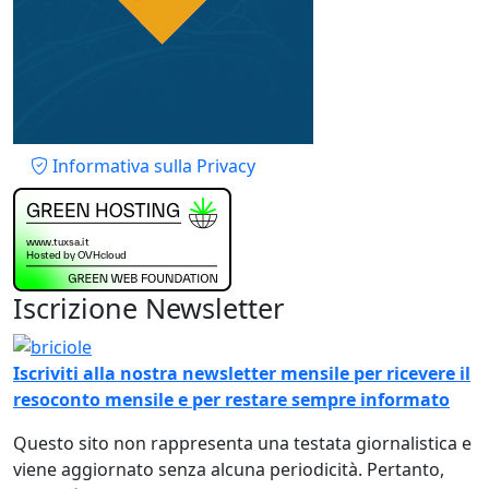
Piè di pagina
Informativa sulla Privacy
Iscrizione Newsletter
Immagine
Iscriviti alla nostra newsletter mensile per ricevere il
resoconto mensile e per restare sempre informato
Questo sito non rappresenta una testata giornalistica e
viene aggiornato senza alcuna periodicità. Pertanto,