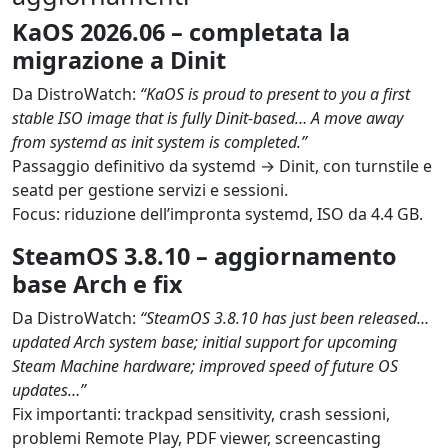
KaOS 2026.06 – completata la
migrazione a Dinit
Da DistroWatch: 
“KaOS is proud to present to you a first 
stable ISO image that is fully Dinit-based… A move away 
from systemd as init system is completed.”
Passaggio definitivo da systemd → Dinit, con turnstile e 
seatd per gestione servizi e sessioni.

Focus: riduzione dell’impronta systemd, ISO da 4.4 GB.
SteamOS 3.8.10 – aggiornamento
base Arch e fix
Da DistroWatch: 
“SteamOS 3.8.10 has just been released… 
updated Arch system base; initial support for upcoming 
Steam Machine hardware; improved speed of future OS 
updates…”
Fix importanti: trackpad sensitivity, crash sessioni, 
problemi Remote Play, PDF viewer, screencasting 