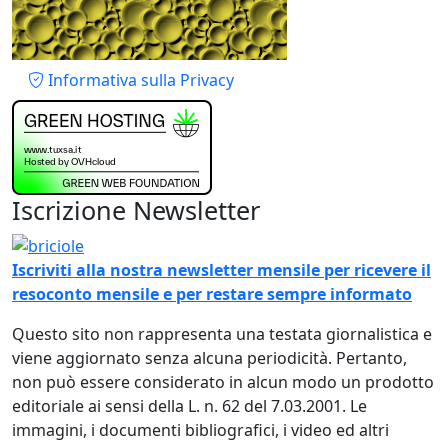
Piè di pagina
Informativa sulla Privacy
Iscrizione Newsletter
Immagine
Iscriviti alla nostra newsletter mensile per ricevere il
resoconto mensile e per restare sempre informato
Questo sito non rappresenta una testata giornalistica e
viene aggiornato senza alcuna periodicità. Pertanto,
non può essere considerato in alcun modo un prodotto
editoriale ai sensi della L. n. 62 del 7.03.2001. Le
immagini, i documenti bibliografici, i video ed altri