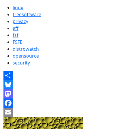
linux
freesoftware
privacy
eff
fsf
FSFE
distrowatch
opensource
security
Share
Bluesky
Mastodon
Facebook
Email