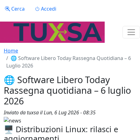
Salta al contenuto principale
Menu profilo utente
Cerca
Accedi
Home
🌐 Software Libero Today Rassegna Quotidiana – 6
Luglio 2026
🌐 Software Libero Today
Rassegna quotidiana – 6 luglio
2026
Inviato da
tuxsa
il
Lun, 6 Lug 2026 - 08:35
🖥️ Distribuzioni Linux: rilasci e
aggiornamenti