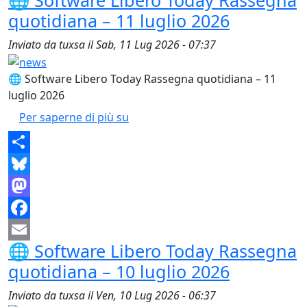
🌐 Software Libero Today Rassegna
Email
quotidiana – 11 luglio 2026
Inviato da
tuxsa
il
Sab, 11 Lug 2026 - 07:37
🌐 Software Libero Today Rassegna quotidiana – 11
luglio 2026
🌐 Software Libero Today Rassegna
Per saperne di più su
Share
Bluesky
Mastodon
Facebook
🌐 Software Libero Today Rassegna
Email
quotidiana – 10 luglio 2026
Inviato da
tuxsa
il
Ven, 10 Lug 2026 - 06:37