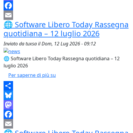
Mastodon
Facebook
🌐 Software Libero Today Rassegna
Email
quotidiana – 12 luglio 2026
Inviato da
tuxsa
il
Dom, 12 Lug 2026 - 09:12
🌐 Software Libero Today Rassegna quotidiana – 12
luglio 2026
🌐 Software Libero Today Rassegna
Per saperne di più su
Share
Bluesky
Mastodon
Facebook