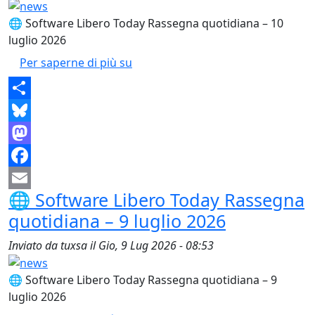
🌐 Software Libero Today Rassegna quotidiana – 10
luglio 2026
🌐 Software Libero Today Rassegna
Per saperne di più su
Share
Bluesky
Mastodon
Facebook
🌐 Software Libero Today Rassegna
Email
quotidiana – 9 luglio 2026
Inviato da
tuxsa
il
Gio, 9 Lug 2026 - 08:53
🌐 Software Libero Today Rassegna quotidiana – 9
luglio 2026