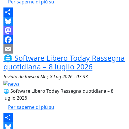
🌐 Software Libero Today Rassegna
Per saperne di più su
Share
Bluesky
Mastodon
Facebook
🌐 Software Libero Today Rassegna
Email
quotidiana – 8 luglio 2026
Inviato da
tuxsa
il
Mer, 8 Lug 2026 - 07:33
🌐 Software Libero Today Rassegna quotidiana – 8
luglio 2026
🌐 Software Libero Today Rassegna
Per saperne di più su
Share