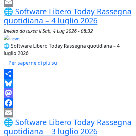
Facebook
🌐 Software Libero Today Rassegna
Email
quotidiana – 4 luglio 2026
Inviato da
tuxsa
il
Sab, 4 Lug 2026 - 08:32
🌐 Software Libero Today Rassegna quotidiana – 4
luglio 2026
🌐 Software Libero Today Rassegna
Per saperne di più su
Share
Bluesky
Mastodon
Facebook
🌐 Software Libero Today Rassegna
Email
quotidiana – 3 luglio 2026