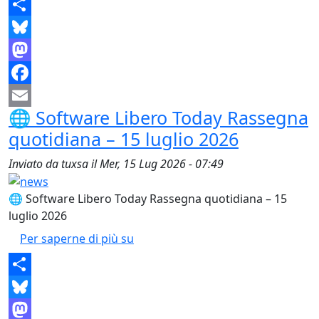
Share
Bluesky
Mastodon
Facebook
🌐 Software Libero Today Rassegna
Email
quotidiana – 15 luglio 2026
Inviato da
tuxsa
il
Mer, 15 Lug 2026 - 07:49
🌐 Software Libero Today Rassegna quotidiana – 15
luglio 2026
🌐 Software Libero Today Rassegna
Per saperne di più su
Share
Bluesky