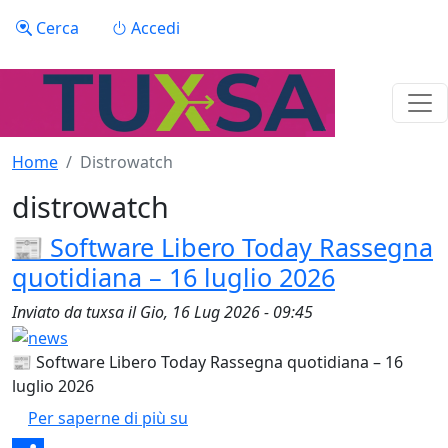
Salta al contenuto principale
Menu profilo utente
Cerca
Accedi
Home
Distrowatch
distrowatch
📰 Software Libero Today Rassegna
quotidiana – 16 luglio 2026
Inviato da
tuxsa
il
Gio, 16 Lug 2026 - 09:45
📰 Software Libero Today Rassegna quotidiana – 16
luglio 2026
📰 Software Libero Today Rassegna
Per saperne di più su