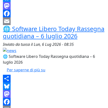
Bluesky
Mastodon
Facebook
🌐 Software Libero Today Rassegna
Email
quotidiana – 6 luglio 2026
Inviato da
tuxsa
il
Lun, 6 Lug 2026 - 08:35
🌐 Software Libero Today Rassegna quotidiana – 6
luglio 2026
🌐 Software Libero Today Rassegna
Per saperne di più su
Share
Bluesky
Mastodon