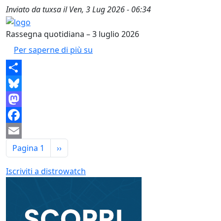
Inviato da
tuxsa
il
Ven, 3 Lug 2026 - 06:34
Rassegna quotidiana – 3 luglio 2026
🌐 Software Libero Today Rassegna
Per saperne di più su
Share
Bluesky
Mastodon
Facebook
Paginazione
Email
Pagina successiva
Pagina 1
››
Iscriviti a distrowatch