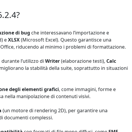
6.2.4?
uzione di bug
che interessavano l’importazione e
d) e
XLSX
(Microsoft Excel). Questo garantisce una
t Office, riducendo al minimo i problemi di formattazione.
durante l’utilizzo di
Writer
(elaborazione testi),
Calc
migliorano la stabilità della suite, soprattutto in situazioni
one degli elementi grafici
, come immagini, forme e
a nella manipolazione di contenuti visivi.
a
(un motore di rendering 2D), per garantire una
g di documenti complessi.
patibilità
con formati di file meno diffusi, come
EMF