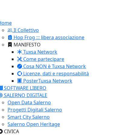
Home
Il Collettivo
Hop Frog ::: libera associazione
MANIFESTO
Tuxsa Network
Come partecipare
Cosa NON è Tuxsa Network
Licenze, dati e responsabilità
PosterTuxsa Network
SOFTWARE LIBERO
SALERNO DIGITALE
Open Data Salerno
Progetti Digitali Salerno
Smart City Salerno
Salerno Open Heritage
CIVICA