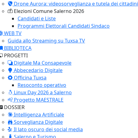
Drone Aurora: videosorveglianza e tutela dei cittadini
Elezioni Comune Salerno 2026
Candidati e Liste
Programmi Elettorali Candidati Sindaco
WEB TV
Guida allo Streaming su Tuxsa TV
BIBLIOTECA
PROGETTI
Digitale Ma Consapevole
Abbecedario Digitale
Officina Tuxsa
Resoconto operativo
Linux Day 2026 a Salerno
Progetto MAESTRALE
DOSSIER
Intelligenza Artificiale
Sorveglianza Digitale
Il lato oscuro dei social media
Salerno e Turismo