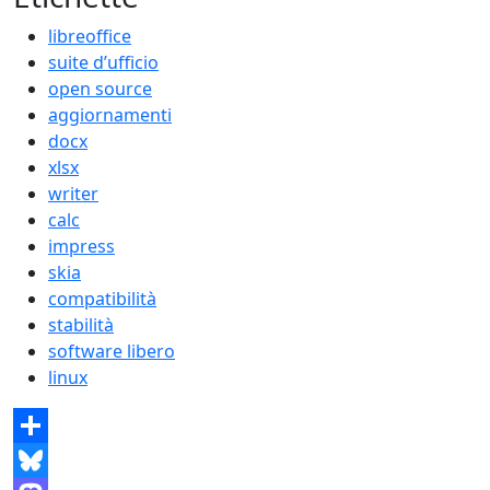
libreoffice
suite d’ufficio
open source
aggiornamenti
docx
xlsx
writer
calc
impress
skia
compatibilità
stabilità
software libero
linux
Share