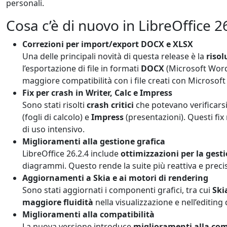
personali.
Cosa c’è di nuovo in LibreOffice 2
Correzioni per import/export DOCX e XLSX
Una delle principali novità di questa release è la
risol
l’esportazione di file in formati
DOCX
(Microsoft Wor
maggiore compatibilità con i file creati con Microsof
Fix per crash in Writer, Calc e Impress
Sono stati risolti
crash critici
che potevano verificarsi 
(fogli di calcolo) e
Impress
(presentazioni). Questi fix 
di uso intensivo.
Miglioramenti alla gestione grafica
LibreOffice 26.2.4 include
ottimizzazioni per la gesti
diagrammi. Questo rende la suite più reattiva e precis
Aggiornamenti a Skia e ai motori di rendering
Sono stati aggiornati i componenti grafici, tra cui
Ski
maggiore fluidità
nella visualizzazione e nell’editin
Miglioramenti alla compatibilità
La nuova versione introduce
miglioramenti alla com