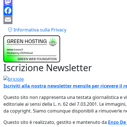
Bluesky
Mastodon
Facebook
Piè di pagina
Email
Informativa sulla Privacy
Iscrizione Newsletter
Immagine
Iscriviti alla nostra newsletter mensile per ricevere i
Questo sito non rappresenta una testata giornalistica e 
editoriale ai sensi della L. n. 62 del 7.03.2001. Le immagini
da copyright. Siamo comunque disponibili a rimuoverle nel
Questo sito è realizzato, gestito e mantenuto da
Enzo De