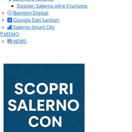
Dossier: Salerno oltre il turismo
Bambini Digitali
Giungla Dati Sanitari
Salerno Smart City
MEMO
NEWS