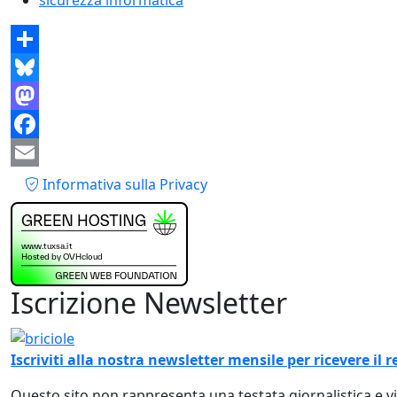
Share
Bluesky
Mastodon
Facebook
Piè di pagina
Email
Informativa sulla Privacy
Iscrizione Newsletter
Immagine
Iscriviti alla nostra newsletter mensile per ricevere i
Questo sito non rappresenta una testata giornalistica e 