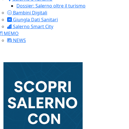
Dossier: Salerno oltre il turismo
Bambini Digitali
Giungla Dati Sanitari
Salerno Smart City
MEMO
NEWS