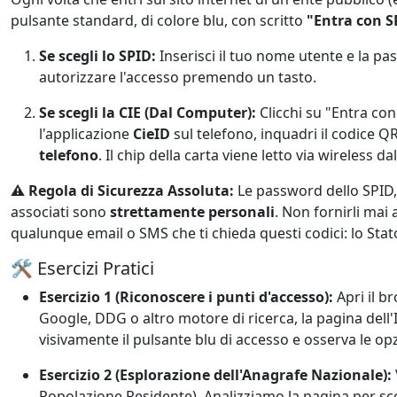
pulsante standard, di colore blu, con scritto
"Entra con S
Se scegli lo SPID:
Inserisci il tuo nome utente e la pas
autorizzare l'accesso premendo un tasto.
Se scegli la CIE (Dal Computer):
Clicchi su "Entra con
l'applicazione
CieID
sul telefono, inquadri il codice Q
telefono
. Il chip della carta viene letto via wireless dal
⚠️ Regola di Sicurezza Assoluta:
Le password dello SPID, l
associati sono
strettamente personali
. Non fornirli mai a 
qualunque email o SMS che ti chieda questi codici: lo Stato
🛠️ Esercizi Pratici
Esercizio 1 (Riconoscere i punti d'accesso):
Apri il b
Google, DDG o altro motore di ricerca, la pagina dell'
visivamente il pulsante blu di accesso e osserva le opz
Esercizio 2 (Esplorazione dell'Anagrafe Nazionale):
Popolazione Residente). Analizziamo la pagina per scop