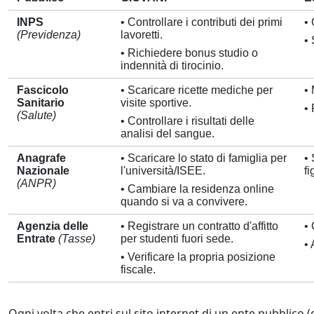
INPS
• Controllare i contributi dei primi
•
(Previdenza)
lavoretti.
•
• Richiedere bonus studio o
indennità di tirocinio.
Fascicolo
• Scaricare ricette mediche per
• 
Sanitario
visite sportive.
•
(Salute)
• Controllare i risultati delle
analisi del sangue.
Anagrafe
• Scaricare lo stato di famiglia per
• 
Nazionale
l'università/ISEE.
fi
(ANPR)
• Cambiare la residenza online
quando si va a convivere.
Agenzia delle
• Registrare un contratto d'affitto
• 
Entrate
(Tasse)
per studenti fuori sede.
•
• Verificare la propria posizione
fiscale.
Ogni volta che entri sul sito internet di un ente pubblico (