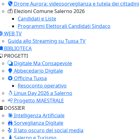
Drone Aurora: videosorveglianza e tutela dei cittadini
Elezioni Comune Salerno 2026
Candidati e Liste
Programmi Elettorali Candidati Sindaco
WEB TV
Guida allo Streaming su Tuxsa TV
BIBLIOTECA
PROGETTI
Digitale Ma Consapevole
Abbecedario Digitale
Officina Tuxsa
Resoconto operativo
Linux Day 2026 a Salerno
Progetto MAESTRALE
DOSSIER
Intelligenza Artificiale
Sorveglianza Digitale
Il lato oscuro dei social media
Salerno e Turismo