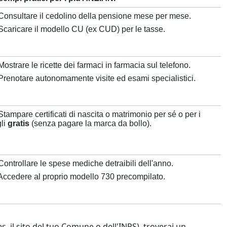
 Consultare il cedolino della pensione mese per mese.
 Scaricare il modello CU (ex CUD) per le tasse.
Mostrare le ricette dei farmaci in farmacia sul telefono.
 Prenotare autonomamente visite ed esami specialistici.
Stampare certificati di nascita o matrimonio per sé o per i
gli
gratis
(senza pagare la marca da bollo).
Controllare le spese mediche detraibili dell'anno.
 Accedere al proprio modello 730 precompilato.
es. il sito del tuo Comune o dell'INPS), troverai un