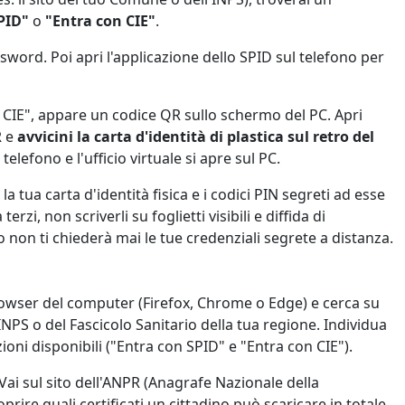
PID"
o
"Entra con CIE"
.
sword. Poi apri l'applicazione dello SPID sul telefono per
 CIE", appare un codice QR sullo schermo del PC. Apri
R e
avvicini la carta d'identità di plastica sul retro del
 telefono e l'ufficio virtuale si apre sul PC.
a tua carta d'identità fisica e i codici PIN segreti ad esse
terzi, non scriverli su foglietti visibili e diffida di
 non ti chiederà mai le tue credenziali segrete a distanza.
rowser del computer (Firefox, Chrome o Edge) e cerca su
INPS o del Fascicolo Sanitario della tua regione. Individua
ioni disponibili ("Entra con SPID" e "Entra con CIE").
Vai sul sito dell'ANPR (Anagrafe Nazionale della
rire quali certificati un cittadino può scaricare in totale