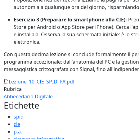
autonomia a qualunque ora del giorno, risparmiand
Esercizio 3 (Preparare lo smartphone alla CIE):
Prend
Store per Android o App Store per iPhone). Cerca l'ap
e installala. Osserva la sua schermata iniziale: è lo 
elettronica.
Con questa decima lezione si conclude formalmente il pe
programma eccezionale: dall'anatomia del PC e la gestione d
messaggistica crittografata con Signal, fino all'indipende
Documento
Lezione_10_CIE_SPID_PA.pdf
Rubrica
Abbecedario Digitale
Etichette
spid
cie
p.a.
sicurezza informatica