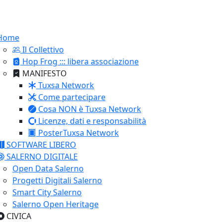
Home
Il Collettivo
Hop Frog ::: libera associazione
MANIFESTO
Tuxsa Network
Come partecipare
Cosa NON è Tuxsa Network
Licenze, dati e responsabilità
PosterTuxsa Network
SOFTWARE LIBERO
SALERNO DIGITALE
Open Data Salerno
Progetti Digitali Salerno
Smart City Salerno
Salerno Open Heritage
CIVICA