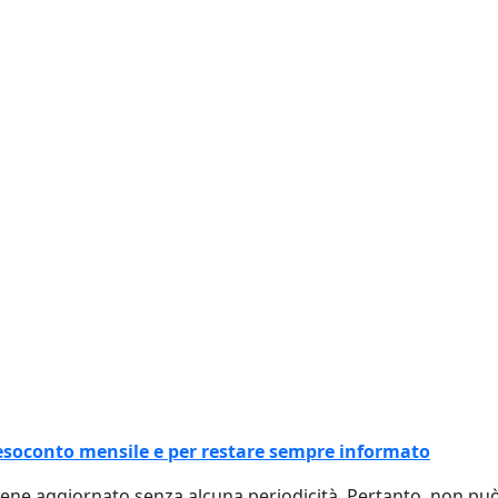
l resoconto mensile e per restare sempre informato
viene aggiornato senza alcuna periodicità. Pertanto, non p