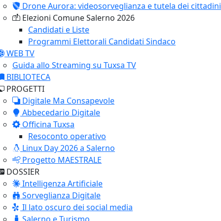
Drone Aurora: videosorveglianza e tutela dei cittadini
Elezioni Comune Salerno 2026
Candidati e Liste
Programmi Elettorali Candidati Sindaco
WEB TV
Guida allo Streaming su Tuxsa TV
BIBLIOTECA
PROGETTI
Digitale Ma Consapevole
Abbecedario Digitale
Officina Tuxsa
Resoconto operativo
Linux Day 2026 a Salerno
Progetto MAESTRALE
DOSSIER
Intelligenza Artificiale
Sorveglianza Digitale
Il lato oscuro dei social media
Salerno e Turismo