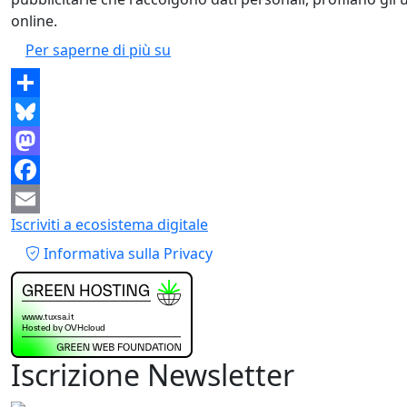
online.
Facebook, Instagram e WhatsApp a 
Per saperne di più su
Share
Bluesky
Mastodon
Facebook
Iscriviti a ecosistema digitale
Email
Piè di pagina
Informativa sulla Privacy
Iscrizione Newsletter