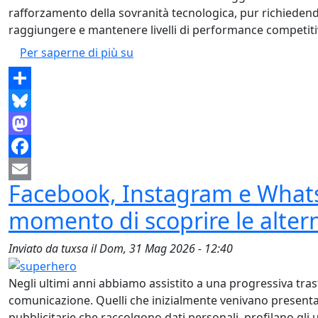
rafforzamento della sovranità tecnologica, pur richieden
raggiungere e mantenere livelli di performance competitivi
ChatMinerva: cos’è, come funziona,
Per saperne di più su
Share
Bluesky
Mastodon
Facebook
Facebook, Instagram e What
Email
momento di scoprire le altern
Inviato da
tuxsa
il
Dom, 31 Mag 2026 - 12:40
Negli ultimi anni abbiamo assistito a una progressiva tra
comunicazione. Quelli che inizialmente venivano presenta
pubblicitarie che raccolgono dati personali, profilano gli 