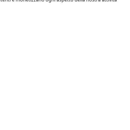
pagamento? È il momento di scoprire le alternative libere