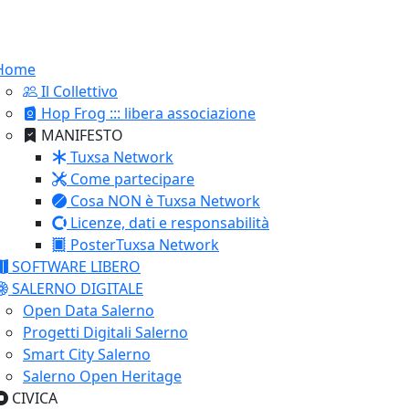
Home
Il Collettivo
Hop Frog ::: libera associazione
MANIFESTO
Tuxsa Network
Come partecipare
Cosa NON è Tuxsa Network
Licenze, dati e responsabilità
PosterTuxsa Network
SOFTWARE LIBERO
SALERNO DIGITALE
Open Data Salerno
Progetti Digitali Salerno
Smart City Salerno
Salerno Open Heritage
CIVICA