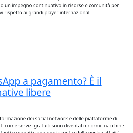
do un impegno continuativo in risorse e comunità per
 rispetto ai grandi player internazionali
 perché è importante per la sovranità tecnologica italiana
sApp a pagamento? È il
ative libere
sformazione dei social network e delle piattaforme di
ti come servizi gratuiti sono diventati enormi macchine
utenti e monetizzano ogni aspetto della nostra attività