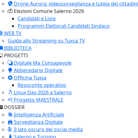
Drone Aurora: videosorveglianza e tutela dei cittadini
Elezioni Comune Salerno 2026
Candidati e Liste
Programmi Elettorali Candidati Sindaco
WEB TV
Guida allo Streaming su Tuxsa TV
BIBLIOTECA
PROGETTI
Digitale Ma Consapevole
Abbecedario Digitale
Officina Tuxsa
Resoconto operativo
Linux Day 2026 a Salerno
Progetto MAESTRALE
DOSSIER
Intelligenza Artificiale
Sorveglianza Digitale
Il lato oscuro dei social media
Salerno e Turismo