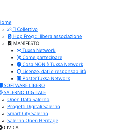
Home
Il Collettivo
Hop Frog ::: libera associazione
MANIFESTO
Tuxsa Network
Come partecipare
Cosa NON è Tuxsa Network
Licenze, dati e responsabilità
PosterTuxsa Network
SOFTWARE LIBERO
SALERNO DIGITALE
Open Data Salerno
Progetti Digitali Salerno
Smart City Salerno
Salerno Open Heritage
CIVICA