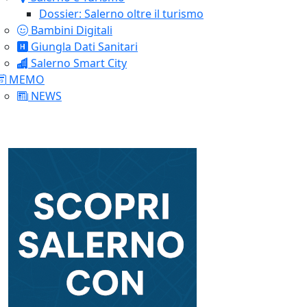
Dossier: Salerno oltre il turismo
Bambini Digitali
Giungla Dati Sanitari
Salerno Smart City
MEMO
NEWS