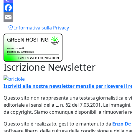
Mastodon
Facebook
Piè di pagina
Email
Informativa sulla Privacy
Iscrizione Newsletter
Immagine
Iscriviti alla nostra newsletter mensile per ricevere i
Questo sito non rappresenta una testata giornalistica e 
editoriale ai sensi della L. n. 62 del 7.03.2001. Le immagini
da copyright. Siamo comunque disponibili a rimuoverle nel
Questo sito è realizzato, gestito e mantenuto da
Enzo De
software libero, della cultura della condivisione e della pa