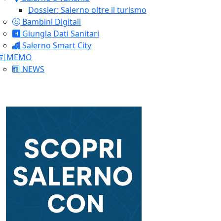
Dossier: Salerno oltre il turismo
Bambini Digitali
Giungla Dati Sanitari
Salerno Smart City
MEMO
NEWS