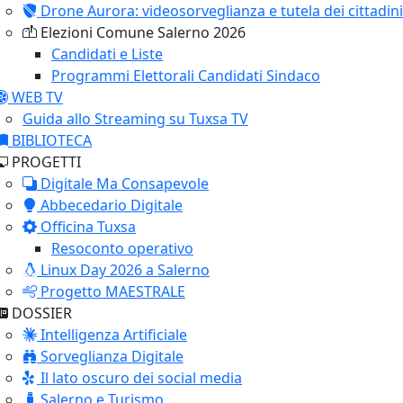
Drone Aurora: videosorveglianza e tutela dei cittadini
Elezioni Comune Salerno 2026
Candidati e Liste
Programmi Elettorali Candidati Sindaco
WEB TV
Guida allo Streaming su Tuxsa TV
BIBLIOTECA
PROGETTI
Digitale Ma Consapevole
Abbecedario Digitale
Officina Tuxsa
Resoconto operativo
Linux Day 2026 a Salerno
Progetto MAESTRALE
DOSSIER
Intelligenza Artificiale
Sorveglianza Digitale
Il lato oscuro dei social media
Salerno e Turismo