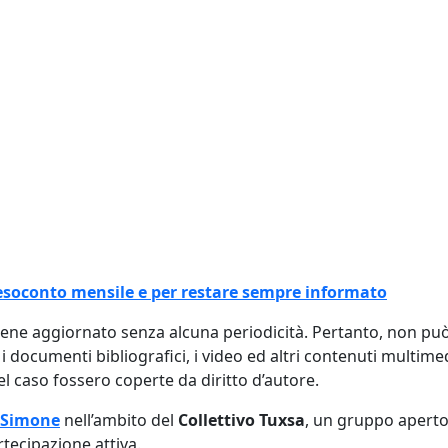
l resoconto mensile e per restare sempre informato
viene aggiornato senza alcuna periodicità. Pertanto, non p
, i documenti bibliografici, i video ed altri contenuti multim
 caso fossero coperte da diritto d’autore.
 Simone
nell’ambito del
Collettivo Tuxsa
, un gruppo aperto
rtecipazione attiva.