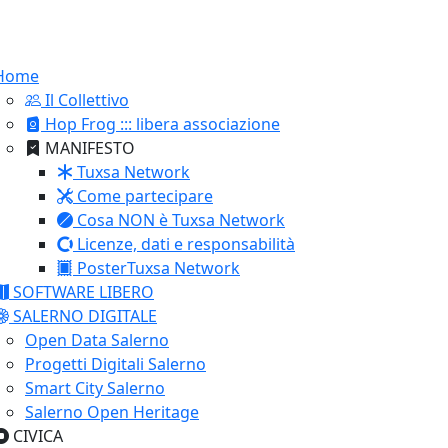
Home
Il Collettivo
Hop Frog ::: libera associazione
MANIFESTO
Tuxsa Network
Come partecipare
Cosa NON è Tuxsa Network
Licenze, dati e responsabilità
PosterTuxsa Network
SOFTWARE LIBERO
SALERNO DIGITALE
Open Data Salerno
Progetti Digitali Salerno
Smart City Salerno
Salerno Open Heritage
CIVICA