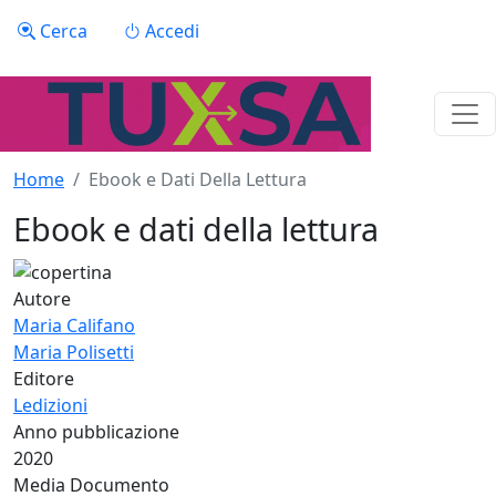
Salta al contenuto principale
Menu profilo utente
Cerca
Accedi
Home
Ebook e Dati Della Lettura
Ebook e dati della lettura
Autore
Maria Califano
Maria Polisetti
Editore
Ledizioni
Anno pubblicazione
2020
Media Documento