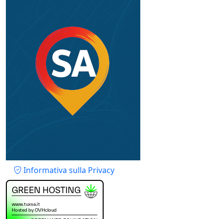
Piè di pagina
Informativa sulla Privacy