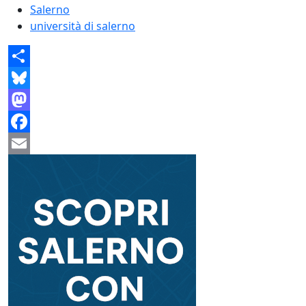
Salerno
università di salerno
Share
Bluesky
Mastodon
Facebook
Email