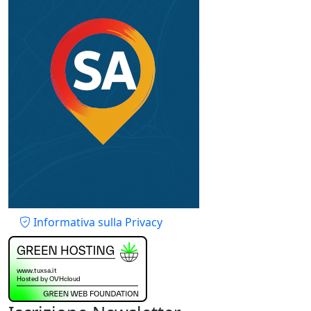
Piè di pagina
Informativa sulla Privacy