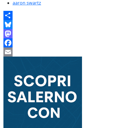
aaron swartz
Share
Bluesky
Mastodon
Facebook
Email