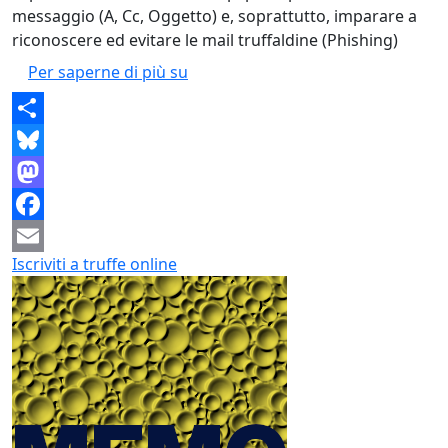
messaggio (A, Cc, Oggetto) e, soprattutto, imparare a
riconoscere ed evitare le mail truffaldine (Phishing)
Lezione 7: La Posta Elettronica: C
Per saperne di più su
Share
Bluesky
Mastodon
Facebook
Iscriviti a truffe online
Email