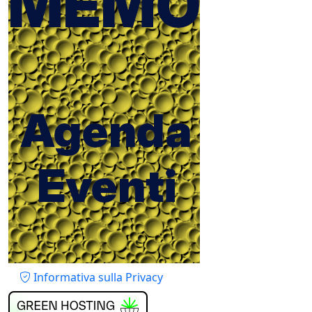
Piè di pagina
Informativa sulla Privacy