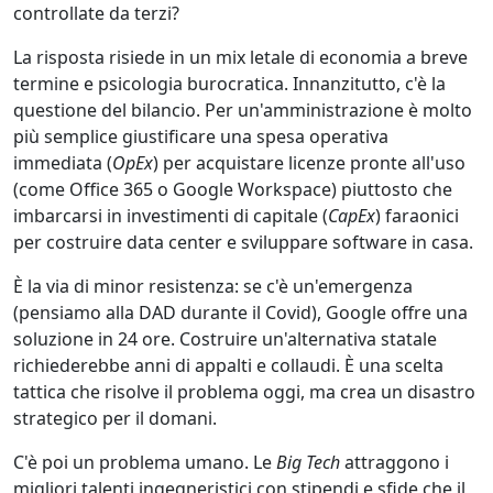
controllate da terzi?
La risposta risiede in un mix letale di economia a breve
termine e psicologia burocratica. Innanzitutto, c'è la
questione del bilancio. Per un'amministrazione è molto
più semplice giustificare una spesa operativa
immediata (
OpEx
) per acquistare licenze pronte all'uso
(come Office 365 o Google Workspace) piuttosto che
imbarcarsi in investimenti di capitale (
CapEx
) faraonici
per costruire data center e sviluppare software in casa.
È la via di minor resistenza: se c'è un'emergenza
(pensiamo alla DAD durante il Covid), Google offre una
soluzione in 24 ore. Costruire un'alternativa statale
richiederebbe anni di appalti e collaudi. È una scelta
tattica che risolve il problema oggi, ma crea un disastro
strategico per il domani.
C'è poi un problema umano. Le
Big Tech
attraggono i
migliori talenti ingegneristici con stipendi e sfide che il