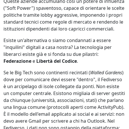
Queste aziende accumulano così un potere di influenza
("Soft Power") spaventoso, capace di orientare le scelte
politiche tramite lobby aggressive, imponendo i propri
standard tecnici come regole di mercato e rendendo le
istituzioni dipendenti dai loro capricci commerciali.
Esiste un'alternativa o siamo condannati a essere
"inquilini" digitali a casa nostra? La tecnologia per
liberarci esiste già e si fonda su due pilastri:
Federazione
e
Libertà del Codice
.
Se le Big Tech sono continenti recintati (
Walled Gardens
)
dove per comunicare devi essere "dentro", il Fediverso
è un arcipelago di isole collegate da ponti. Non esiste
un computer centrale. Esistono migliaia di server gestiti
da chiunque (università, associazioni, stati) che parlano
una lingua comune (protocolli aperti come ActivityPub).
È il modello dell'email applicato ai social e ai servizi: non
devo avere Gmail per scrivere a chi ha Outlook. Nel
Fediverso, i dati non sono ostaggio della piattaforma;