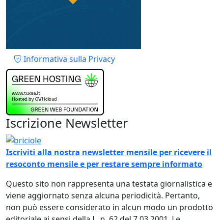
Piè di pagina
Informativa sulla Privacy
Iscrizione Newsletter
Immagine
Iscriviti alla nostra newsletter mensile per ricevere il
resoconto mensile e per restare sempre informato
Questo sito non rappresenta una testata giornalistica e
viene aggiornato senza alcuna periodicità. Pertanto,
non può essere considerato in alcun modo un prodotto
editoriale ai sensi della L. n. 62 del 7.03.2001. Le