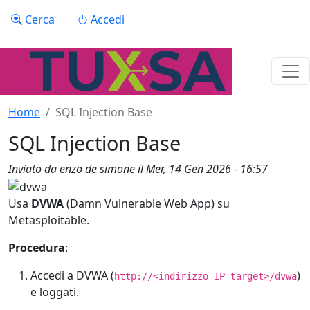
Salta al contenuto principale
Menu profilo utente
Cerca
Accedi
Home
SQL Injection Base
SQL Injection Base
Inviato da
enzo de simone
il
Mer, 14 Gen 2026 - 16:57
Usa
DVWA
(Damn Vulnerable Web App) su
Metasploitable.
Procedura
:
Accedi a DVWA (
)
http://<indirizzo-IP-target>/dvwa
e loggati.