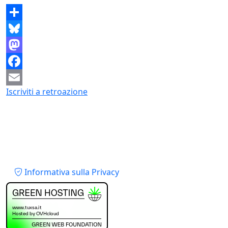
Share
Bluesky
Mastodon
Facebook
Iscriviti a retroazione
Email
Piè di pagina
Informativa sulla Privacy