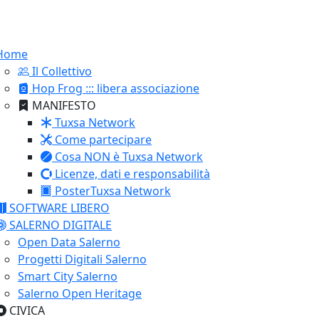
Home
Il Collettivo
Hop Frog ::: libera associazione
MANIFESTO
Tuxsa Network
Come partecipare
Cosa NON è Tuxsa Network
Licenze, dati e responsabilità
PosterTuxsa Network
SOFTWARE LIBERO
SALERNO DIGITALE
Open Data Salerno
Progetti Digitali Salerno
Smart City Salerno
Salerno Open Heritage
CIVICA