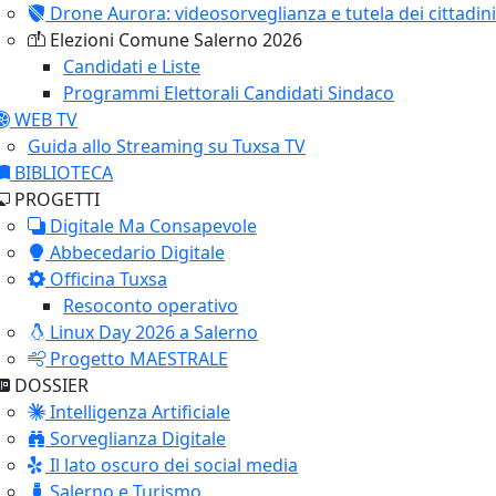
Drone Aurora: videosorveglianza e tutela dei cittadini
Elezioni Comune Salerno 2026
Candidati e Liste
Programmi Elettorali Candidati Sindaco
WEB TV
Guida allo Streaming su Tuxsa TV
BIBLIOTECA
PROGETTI
Digitale Ma Consapevole
Abbecedario Digitale
Officina Tuxsa
Resoconto operativo
Linux Day 2026 a Salerno
Progetto MAESTRALE
DOSSIER
Intelligenza Artificiale
Sorveglianza Digitale
Il lato oscuro dei social media
Salerno e Turismo