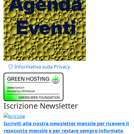
Piè di pagina
Informativa sulla Privacy
Iscrizione Newsletter
Immagine
Iscriviti alla nostra newsletter mensile per ricevere il
resoconto mensile e per restare sempre informato