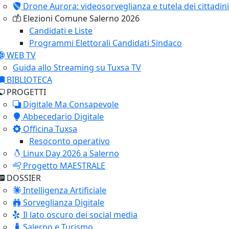
Drone Aurora: videosorveglianza e tutela dei cittadini
Elezioni Comune Salerno 2026
Candidati e Liste
Programmi Elettorali Candidati Sindaco
WEB TV
Guida allo Streaming su Tuxsa TV
BIBLIOTECA
PROGETTI
Digitale Ma Consapevole
Abbecedario Digitale
Officina Tuxsa
Resoconto operativo
Linux Day 2026 a Salerno
Progetto MAESTRALE
DOSSIER
Intelligenza Artificiale
Sorveglianza Digitale
Il lato oscuro dei social media
Salerno e Turismo