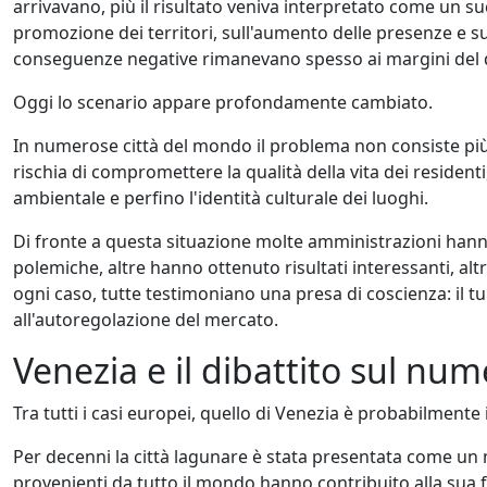
arrivavano, più il risultato veniva interpretato come un s
promozione dei territori, sull'aumento delle presenze e sull
conseguenze negative rimanevano spesso ai margini del d
Oggi lo scenario appare profondamente cambiato.
In numerose città del mondo il problema non consiste più n
rischia di compromettere la qualità della vita dei residenti,
ambientale e perfino l'identità culturale dei luoghi.
Di fronte a questa situazione molte amministrazioni hanno
polemiche, altre hanno ottenuto risultati interessanti, al
ogni caso, tutte testimoniano una presa di coscienza: il
all'autoregolazione del mercato.
Venezia e il dibattito sul nu
Tra tutti i casi europei, quello di Venezia è probabilmente
Per decenni la città lagunare è stata presentata come un mo
provenienti da tutto il mondo hanno contribuito alla su