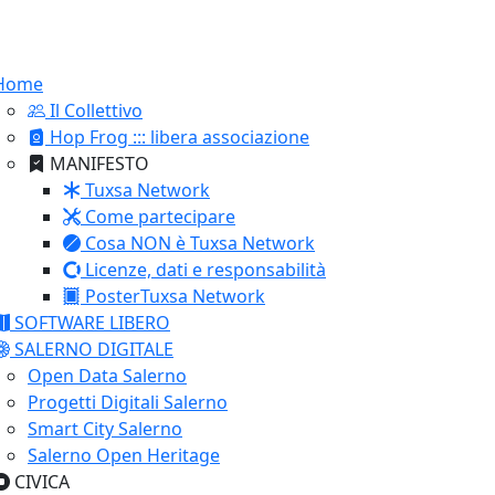
Home
Il Collettivo
Hop Frog ::: libera associazione
MANIFESTO
Tuxsa Network
Come partecipare
Cosa NON è Tuxsa Network
Licenze, dati e responsabilità
PosterTuxsa Network
SOFTWARE LIBERO
SALERNO DIGITALE
Open Data Salerno
Progetti Digitali Salerno
Smart City Salerno
Salerno Open Heritage
CIVICA