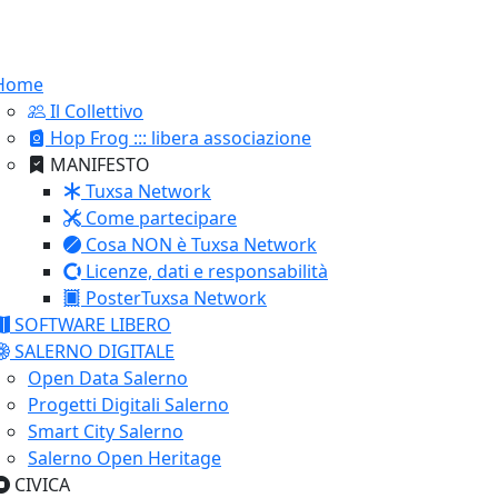
Home
Il Collettivo
Hop Frog ::: libera associazione
MANIFESTO
Tuxsa Network
Come partecipare
Cosa NON è Tuxsa Network
Licenze, dati e responsabilità
PosterTuxsa Network
SOFTWARE LIBERO
SALERNO DIGITALE
Open Data Salerno
Progetti Digitali Salerno
Smart City Salerno
Salerno Open Heritage
CIVICA