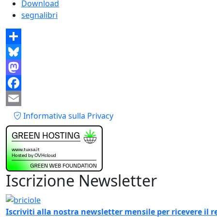
Download
segnalibri
Share
Bluesky
Mastodon
Facebook
Piè di pagina
Email
Informativa sulla Privacy
Iscrizione Newsletter
Immagine
Iscriviti alla nostra newsletter mensile per ricevere i