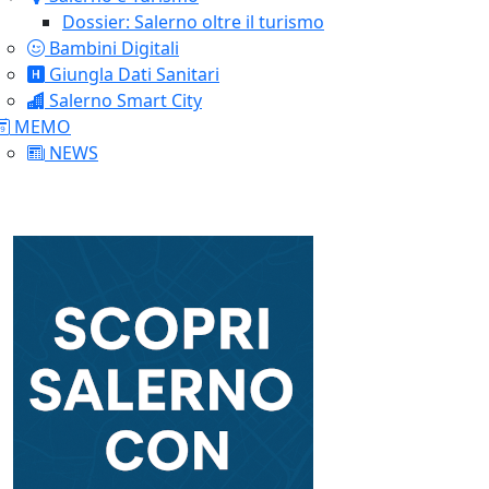
Dossier: Salerno oltre il turismo
Bambini Digitali
Giungla Dati Sanitari
Salerno Smart City
MEMO
NEWS