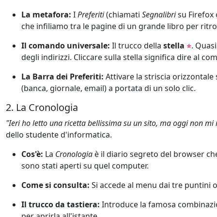
La metafora:
I
Preferiti
(chiamati
Segnalibri
su Firefox
che infiliamo tra le pagine di un grande libro per ritro
Il comando universale:
Il trucco della
stella
. Quasi
⭐
degli indirizzi. Cliccare sulla stella significa dire al c
La Barra dei Preferiti:
Attivare la striscia orizzontale 
(banca, giornale, email) a portata di un solo clic.
2. La Cronologia
"Ieri ho letto una ricetta bellissima su un sito, ma oggi non mi
dello studente d'informatica.
Cos'è:
La
Cronologia
è il diario segreto del browser che 
sono stati aperti su quel computer.
Come si consulta:
Si accede al menu dai tre puntini o d
Il trucco da tastiera:
Introduce la famosa combinazio
per aprirla all'istante.