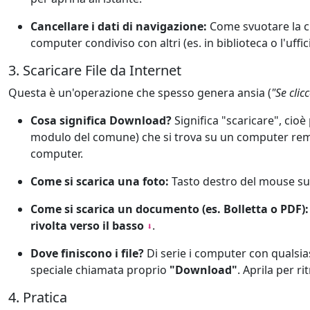
Cancellare i dati di navigazione:
Come svuotare la cr
computer condiviso con altri (es. in biblioteca o l'uffic
3. Scaricare File da Internet
Questa è un'operazione che spesso genera ansia (
"Se clic
Cosa significa Download?
Significa "scaricare", cio
modulo del comune) che si trova su un computer remot
computer.
Come si scarica una foto:
Tasto destro del mouse s
Come si scarica un documento (es. Bolletta o PDF):
rivolta verso il basso
.
⬇️
Dove finiscono i file?
Di serie i computer con qualsia
speciale chiamata proprio
"Download"
. Aprila per rit
4. Pratica