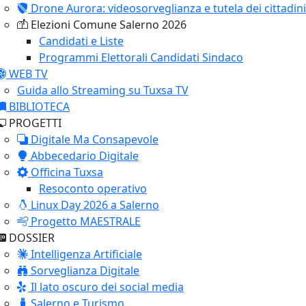
Drone Aurora: videosorveglianza e tutela dei cittadini
Elezioni Comune Salerno 2026
Candidati e Liste
Programmi Elettorali Candidati Sindaco
WEB TV
Guida allo Streaming su Tuxsa TV
BIBLIOTECA
PROGETTI
Digitale Ma Consapevole
Abbecedario Digitale
Officina Tuxsa
Resoconto operativo
Linux Day 2026 a Salerno
Progetto MAESTRALE
DOSSIER
Intelligenza Artificiale
Sorveglianza Digitale
Il lato oscuro dei social media
Salerno e Turismo