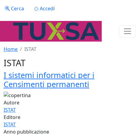
Salta al contenuto principale
Menu profilo utente
Cerca
Accedi
Home
ISTAT
ISTAT
I sistemi informatici per i
Censimenti permanenti
Autore
ISTAT
Editore
ISTAT
Anno pubblicazione