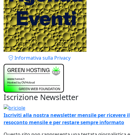
Piè di pagina
Informativa sulla Privacy
Iscrizione Newsletter
Immagine
Iscriviti alla nostra newsletter mensile per ricevere il
resoconto mensile e per restare sempre informato
Questo sito non rappresenta una testata giornalistica e