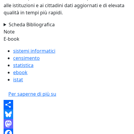
alle istituzioni e ai cittadini dati aggiornati e di elevata
qualità in tempi più rapidi.
Scheda Bibliografica
Note
E-book
sistemi informatici
censimento
statistica
ebook
istat
I sistemi informatici per i Censim
Per saperne di più su
Share
Bluesky
Mastodon