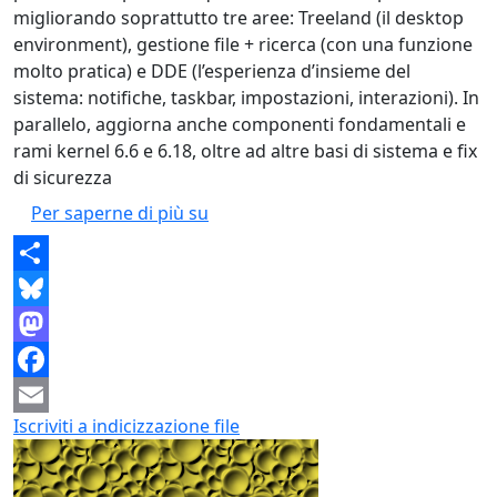
migliorando soprattutto tre aree: Treeland (il desktop
environment), gestione file + ricerca (con una funzione
molto pratica) e DDE (l’esperienza d’insieme del
sistema: notifiche, taskbar, impostazioni, interazioni). In
parallelo, aggiorna anche componenti fondamentali e
rami kernel 6.6 e 6.18, oltre ad altre basi di sistema e fix
di sicurezza
deepin 25.2.0: più stabile, più “sma
Per saperne di più su
Share
Bluesky
Mastodon
Facebook
Iscriviti a indicizzazione file
Email