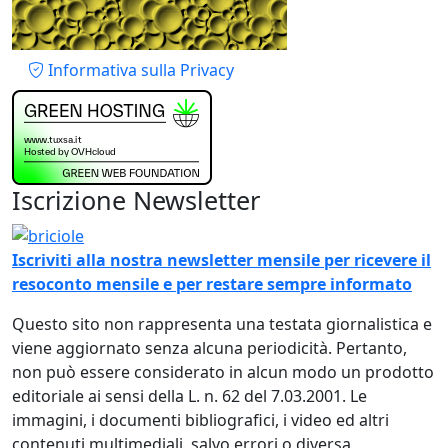
Piè di pagina
Informativa sulla Privacy
Iscrizione Newsletter
Immagine
Iscriviti alla nostra newsletter mensile per ricevere il
resoconto mensile e per restare sempre informato
Questo sito non rappresenta una testata giornalistica e
viene aggiornato senza alcuna periodicità. Pertanto,
non può essere considerato in alcun modo un prodotto
editoriale ai sensi della L. n. 62 del 7.03.2001. Le
immagini, i documenti bibliografici, i video ed altri
contenuti multimediali, salvo errori o diversa