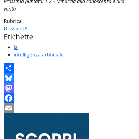
Prossima puntata: 1.2 – Minaccia alla conoscenza e alla
verità
Rubrica
Dossier IA
Etichette
ia
intelligenza artificiale
Share
Bluesky
Mastodon
Facebook
Email