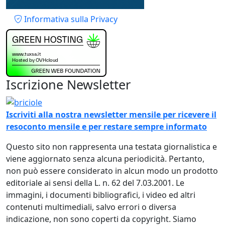
Piè di pagina
Informativa sulla Privacy
Iscrizione Newsletter
Immagine
Iscriviti alla nostra newsletter mensile per ricevere il
resoconto mensile e per restare sempre informato
Questo sito non rappresenta una testata giornalistica e
viene aggiornato senza alcuna periodicità. Pertanto,
non può essere considerato in alcun modo un prodotto
editoriale ai sensi della L. n. 62 del 7.03.2001. Le
immagini, i documenti bibliografici, i video ed altri
contenuti multimediali, salvo errori o diversa
indicazione, non sono coperti da copyright. Siamo