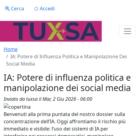
Salta al contenuto principale
Menu profilo utente
Cerca
Accedi
Home
IA: Potere di Influenza Politica e Manipolazione Dei
Social Media
IA: Potere di influenza politica e
manipolazione dei social media
Inviato da
tuxsa
il
Mar, 2 Giu 2026 - 06:00
Benvenuti alla prima puntata del nostro dossier sulla
concentrazione dell’IA. Oggi affrontiamo il rischio più
immediato e visibile: l’uso dei sistemi di IA per
interferire nei processi democratici, manipolare