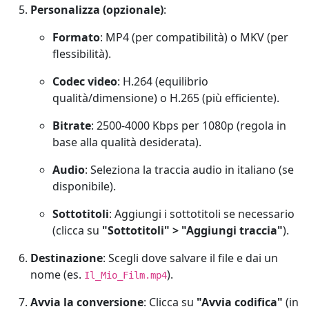
Personalizza (opzionale)
:
Formato
: MP4 (per compatibilità) o MKV (per
flessibilità).
Codec video
: H.264 (equilibrio
qualità/dimensione) o H.265 (più efficiente).
Bitrate
: 2500-4000 Kbps per 1080p (regola in
base alla qualità desiderata).
Audio
: Seleziona la traccia audio in italiano (se
disponibile).
Sottotitoli
: Aggiungi i sottotitoli se necessario
(clicca su
"Sottotitoli" > "Aggiungi traccia"
).
Destinazione
: Scegli dove salvare il file e dai un
nome (es.
).
Il_Mio_Film.mp4
Avvia la conversione
: Clicca su
"Avvia codifica"
(in