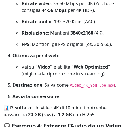
Bitrate video
: 35-50 Mbps per 4K (YouTube
consiglia
44-56 Mbps
per 4K HDR).
Bitrate audio
: 192-320 Kbps (AAC).
Risoluzione
: Mantieni
3840x2160
(4K).
FPS
: Mantieni gli FPS originali (es. 30 o 60).
Ottimizza per il web
:
Vai su
"Video"
e abilita
"Web Optimized"
(migliora la riproduzione in streaming).
Destinazione
: Salva come
.
Video_4K_YouTube.mp4
Avvia la conversione
.
📊
Risultato
: Un video 4K di 10 minuti potrebbe
passare da
20 GB
(raw) a
1-2 GB
con H.265!
🎧
Esempio 4: Estrarre l’Audio da un Video