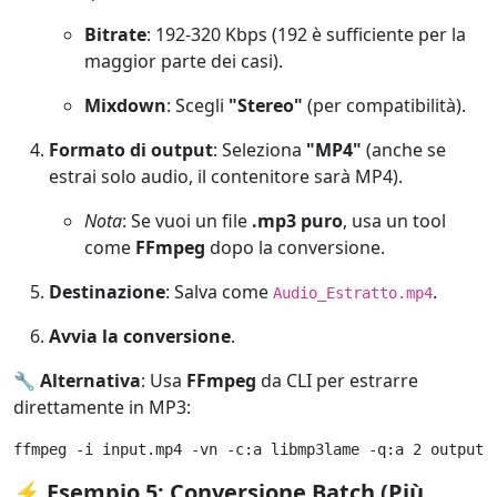
Bitrate
: 192-320 Kbps (192 è sufficiente per la
maggior parte dei casi).
Mixdown
: Scegli
"Stereo"
(per compatibilità).
Formato di output
: Seleziona
"MP4"
(anche se
estrai solo audio, il contenitore sarà MP4).
Nota
: Se vuoi un file
.mp3 puro
, usa un tool
come
FFmpeg
dopo la conversione.
Destinazione
: Salva come
.
Audio_Estratto.mp4
Avvia la conversione
.
🔧
Alternativa
: Usa
FFmpeg
da CLI per estrarre
direttamente in MP3:
ffmpeg -i input.mp4 -vn -c:a libmp3lame -q:a 2 output.
⚡
Esempio 5: Conversione Batch (Più