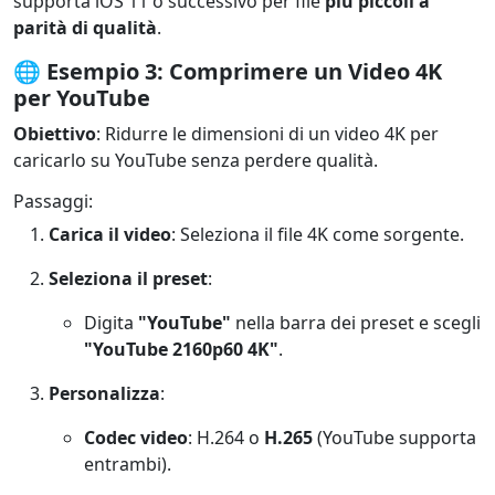
supporta iOS 11 o successivo per file
più piccoli a
parità di qualità
.
🌐
Esempio 3: Comprimere un Video 4K
per YouTube
Obiettivo
: Ridurre le dimensioni di un video 4K per
caricarlo su YouTube senza perdere qualità.
Passaggi:
Carica il video
: Seleziona il file 4K come sorgente.
Seleziona il preset
:
Digita
"YouTube"
nella barra dei preset e scegli
"YouTube 2160p60 4K"
.
Personalizza
:
Codec video
: H.264 o
H.265
(YouTube supporta
entrambi).