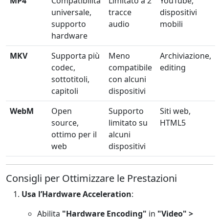
MP4
Compatibilità
Limitato a 2
YouTube,
universale,
tracce
dispositivi
supporto
audio
mobili
hardware
MKV
Supporta più
Meno
Archiviazione,
codec,
compatibile
editing
sottotitoli,
con alcuni
capitoli
dispositivi
WebM
Open
Supporto
Siti web,
source,
limitato su
HTML5
ottimo per il
alcuni
web
dispositivi
Consigli per Ottimizzare le Prestazioni
Usa l’Hardware Acceleration
:
Abilita
"Hardware Encoding"
in
"Video" >