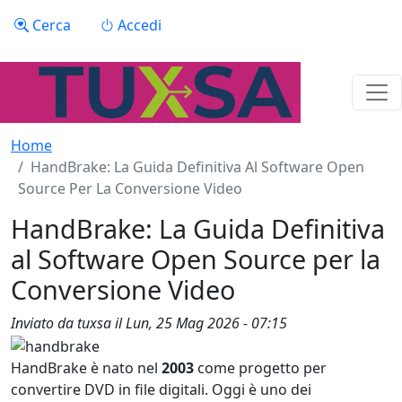
Salta al contenuto principale
Menu profilo utente
Cerca
Accedi
Home
HandBrake: La Guida Definitiva Al Software Open
Source Per La Conversione Video
HandBrake: La Guida Definitiva
al Software Open Source per la
Conversione Video
Inviato da
tuxsa
il
Lun, 25 Mag 2026 - 07:15
HandBrake è nato nel
2003
come progetto per
convertire DVD in file digitali. Oggi è uno dei