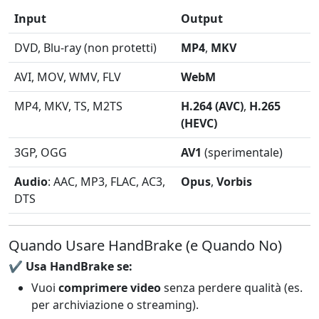
Input
Output
DVD, Blu-ray (non protetti)
MP4
,
MKV
AVI, MOV, WMV, FLV
WebM
MP4, MKV, TS, M2TS
H.264 (AVC)
,
H.265
(HEVC)
3GP, OGG
AV1
(sperimentale)
Audio
: AAC, MP3, FLAC, AC3,
Opus
,
Vorbis
DTS
Quando Usare HandBrake (e Quando No)
✔️
Usa HandBrake se:
Vuoi
comprimere video
senza perdere qualità (es.
per archiviazione o streaming).