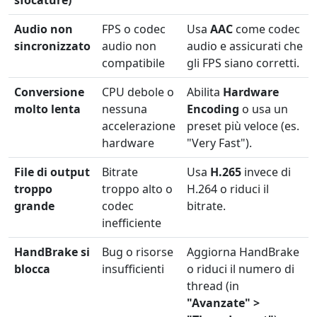
Audio non
FPS o codec
Usa
AAC
come codec
sincronizzato
audio non
audio e assicurati che
compatibile
gli FPS siano corretti.
Conversione
CPU debole o
Abilita
Hardware
molto lenta
nessuna
Encoding
o usa un
accelerazione
preset più veloce (es.
hardware
"Very Fast").
File di output
Bitrate
Usa
H.265
invece di
troppo
troppo alto o
H.264 o riduci il
grande
codec
bitrate.
inefficiente
HandBrake si
Bug o risorse
Aggiorna HandBrake
blocca
insufficienti
o riduci il numero di
thread (in
"Avanzate" >