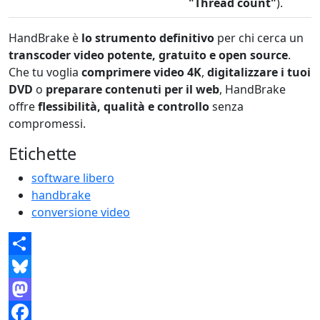
"Thread count"
).
HandBrake è
lo strumento definitivo
per chi cerca un
transcoder video potente, gratuito e open source
.
Che tu voglia
comprimere video 4K
,
digitalizzare i tuoi
DVD
o
preparare contenuti per il web
, HandBrake
offre
flessibilità, qualità e controllo
senza
compromessi.
Etichette
software libero
handbrake
conversione video
Share
Bluesky
Mastodon