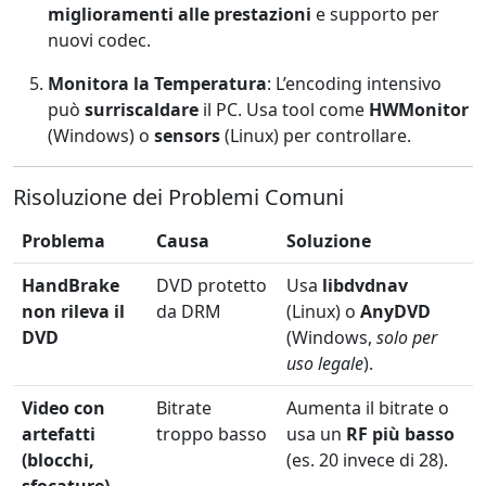
miglioramenti alle prestazioni
e supporto per
nuovi codec.
Monitora la Temperatura
: L’encoding intensivo
può
surriscaldare
il PC. Usa tool come
HWMonitor
(Windows) o
sensors
(Linux) per controllare.
Risoluzione dei Problemi Comuni
Problema
Causa
Soluzione
HandBrake
DVD protetto
Usa
libdvdnav
non rileva il
da DRM
(Linux) o
AnyDVD
DVD
(Windows,
solo per
uso legale
).
Video con
Bitrate
Aumenta il bitrate o
artefatti
troppo basso
usa un
RF più basso
(blocchi,
(es. 20 invece di 28).
sfocature)