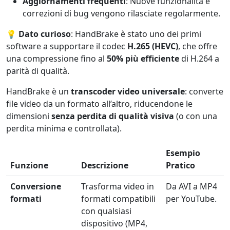
Aggiornamenti frequenti
: Nuove funzionalità e
correzioni di bug vengono rilasciate regolarmente.
💡
Dato curioso
: HandBrake è stato uno dei primi
software a supportare il codec
H.265 (HEVC)
, che offre
una compressione fino al
50% più efficiente
di H.264 a
parità di qualità.
HandBrake è un
transcoder video universale
: converte
file video da un formato all’altro, riducendone le
dimensioni
senza perdita di qualità visiva
(o con una
perdita minima e controllata).
Esempio
Funzione
Descrizione
Pratico
Conversione
Trasforma video in
Da AVI a MP4
formati
formati compatibili
per YouTube.
con qualsiasi
dispositivo (MP4,